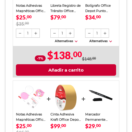
Notas Adhesivas
Libreta Registro de
Bolígrafo Office
Magnéticas Office
Tránsito Office
Depot Punto
$25.
$79.
$34.
Depot Rosa
00
Depot Azul
00
Mediano Tinta Azul
00
12 piezas
$35.
00
1
1
1
Alternativas
Alternativas
$138.
00
-7%
$148.
00
Añadir a carrito
Notas Adhesivas
Cinta Adhesiva
Marcador
Magnéticas Office
Kraft Office Depot
Permanente
$25.
$99.
$29.
Depot Rosa
00
5 cm x 50 m
00
Office Depot /
00
Doble Punta /
00