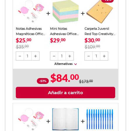
Notas Adhesivas
Mini Notas
Carpeta Juvenil
Magnéticas Office
Adhesivas Office
Red Top Creativity
$25.
$29.
$30.
Depot Rosa
00
Depot Colores
00
Amarillo Claro
00
Pastel 2 x 2 cm
$35.
00
$109.
00
1
1
1
Alternativas
$84.
00
-51%
$173.
00
Añadir a carrito