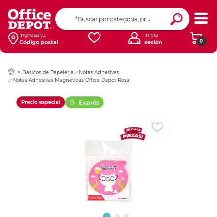
Ingresar Codigo Pos
Ingresa tu
Inicia
0
Código postal
sesión
Básicos de Papelería
Notas Adhesivas
Notas Adhesivas Magnéticas Office Depot Rosa