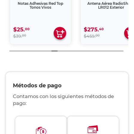
Notas Adhesivas Red Top
Antena Aérea RadioShac
Tonos Vivos
LR012 Exterior
$25.
$275.
00
40
00
00
$39.
$459.
Métodos de pago
Contamos con los siguientes métodos de
pago: