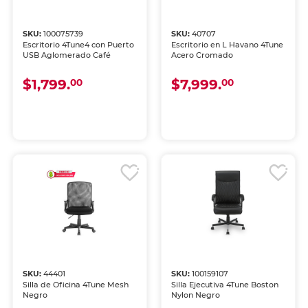
SKU:
100075739
SKU:
40707
Escritorio 4Tune4 con Puerto
Escritorio en L Havano 4Tune
USB Aglomerado Café
Acero Cromado
$1,799.
$7,999.
00
00
SKU:
44401
SKU:
100159107
Silla de Oficina 4Tune Mesh
Silla Ejecutiva 4Tune Boston
Negro
Nylon Negro