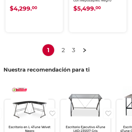
con Reposapiés Negro
$4,299.
$5,499.
00
00
(current)
1
2
3
Nuestra recomendación para ti
Escritorio en L 4Tune Velvet
Escritorio Ejecutivo 4Tune
Escrit
Negro
LKD-235517 Gris
4Tune C