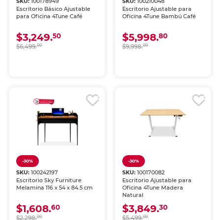
SKU:
100178949
SKU:
100210048
Escritorio Básico Ajustable
Escritorio Ajustable para
para Oficina 4Tune Café
Oficina 4Tune Bambú Café
$3,249.
$5,998.
50
80
$6,499.
00
$9,998.
00
-30%
-30%
SKU:
100242197
SKU:
100170082
Escritorio Sky Furniture
Escritorio Ajustable para
Melamina 116 x 54 x 84.5 cm
Oficina 4Tune Madera
Natural
$1,608.
$3,849.
60
30
$2,298.
00
$5,499.
00