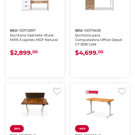
SKU:
100172897
SKU:
100176636
Escritorio Gabinete 4Tune
Escritorio para
MX15 3 cajones MDF Natural
Computadora Office Depot
CT-3535 Café
$2,899.
$4,699.
00
00
-50%
-40%