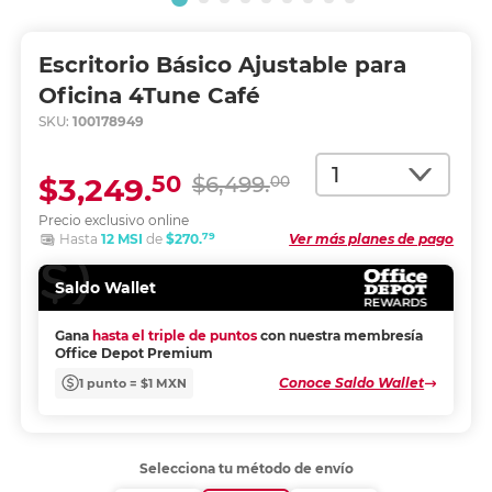
Escritorio Básico Ajustable para
Oficina 4Tune Café
SKU:
100178949
Cantidad
50
$3,249.
$6,499.
00
Precio exclusivo online
79
Hasta
12 MSI
de
$270.
Ver más planes de pago
Saldo Wallet
Gana
hasta el triple de puntos
con nuestra membresía
Office Depot Premium
Conoce Saldo Wallet
1 punto = $1 MXN
Selecciona tu método de envío