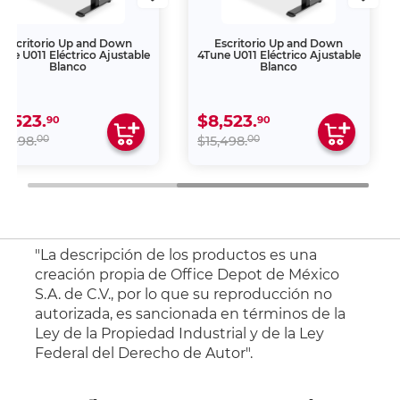
Escritorio Up and Down
Escritorio Up and Down
une U011 Eléctrico Ajustable
4Tune U011 Eléctrico Ajustable
Blanco
Blanco
8,523.
$8,523.
90
90
00
00
5,498.
$15,498.
"La descripción de los productos es una
creación propia de Office Depot de México
S.A. de C.V., por lo que su reproducción no
autorizada, es sancionada en términos de la
Ley de la Propiedad Industrial y de la Ley
Federal del Derecho de Autor".