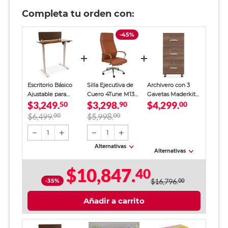
Completa tu orden con:
-45%
Escritorio Básico
Silla Ejecutiva de
Archivero con 3
Ajustable para
Cuero 4Tune M138
Gavetas Maderkit
$3,249.
$3,298.
$4,299.
Oficina 4Tune Café
50
Café
90
Melamina Café
00
$6,499.
00
$5,998.
00
1
1
Alternativas
Alternativas
$10,847.
40
-35%
$16,796.
00
Añadir a carrito