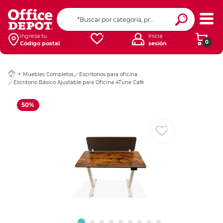
Ingresar Codigo Pos
Ingresa tu
Inicia
0
Código postal
sesión
Muebles Completos
Escritorios para oficina
Escritorio Básico Ajustable para Oficina 4Tune Café
50%