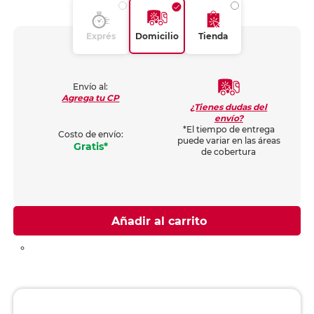
Exprés
Domicilio
Tienda
Envío al:
Agrega tu CP
¿Tienes dudas del
envío?
*El tiempo de entrega
Costo de envío:
puede variar en las áreas
Gratis*
de cobertura
Añadir al carrito