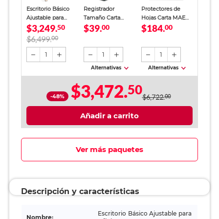
Escritorio Básico
Registrador
Protectores de
Ajustable para
Tamaño Carta
Hojas Carta MAE
$3,249.
$39.
$184.
Oficina 4Tune Café
50
Office Depot
00
Transparente 100
00
Verde
piezas
$6,499.
00
1
1
1
Alternativas
Alternativas
$3,472.
50
-48%
$6,722.
00
Añadir a carrito
Ver más paquetes
Descripción y características
Escritorio Básico Ajustable para
Nombre: