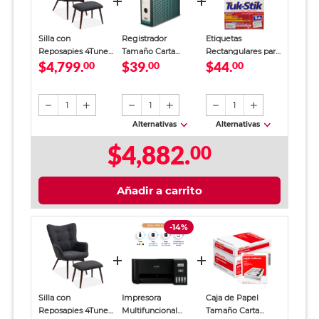
Silla con
Registrador
Etiquetas
Reposapies 4Tune
Tamaño Carta
Rectangulares para
$4,799.
$39.
$44.
Gris
00
Office Depot
00
Imprimir Tuk-Stik
00
Verde
Blanco 240 piezas
1
1
1
Alternativas
Alternativas
$4,882.
00
Añadir a carrito
-14%
Silla con
Impresora
Caja de Papel
Reposapies 4Tune
Multifuncional
Tamaño Carta