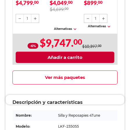
$4,799.
$4,049.
$899.
Gris
00
Epson EcoTank
00
Office Depot
00
L3251 Inyección de
Blanco 5000 hojas
$4,699.
00
Tinta Color Wi-Fi
1
1
Alternativas
Alternativas
$9,747.
00
-6%
$10,397.
00
Añadir a carrito
Ver más paquetes
Descripción y características
Nombre:
Silla y Reposapies 4Tune
Modelo:
LKF-235055