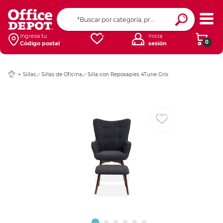
Ingresar Codigo Pos
Ingresa tu
Inicia
0
Código postal
sesión
Sillas
Sillas de Oficina
Silla con Reposapies 4Tune Gris