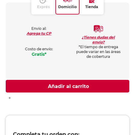
Exprés
Domicilio
Tienda
Envío al:
Agrega tu CP
¿Tienes dudas del
envío?
*El tiempo de entrega
Costo de envío:
puede variar en las áreas
Gratis*
de cobertura
Añadir al carrito
Completa tu orden con: