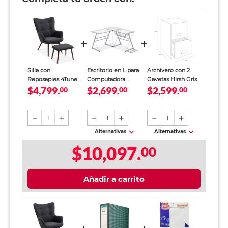
Silla con
Escritorio en L para
Archivero con 2
Reposapies 4Tune
Computadora
Gavetas Hirsh Gris
$4,799.
$2,699.
$2,599.
Gris
00
4Tune Vidrio
00
00
Translúcido
1
1
1
Alternativas
Alternativas
$10,097.
00
Añadir a carrito