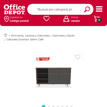
Ingresar Codigo Pos
Ingresa tu
Inicia
0
Código postal
sesión
Archiveros, Libreros y Gabinetes
Gabinetes y Racks
Gabinete Excelsior Salem Café