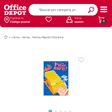
Ingresar Codigo Pos
Ingresa tu
Inicia
0
Código postal
sesión
Libros
Varios
Piensa Rápido Fotorama