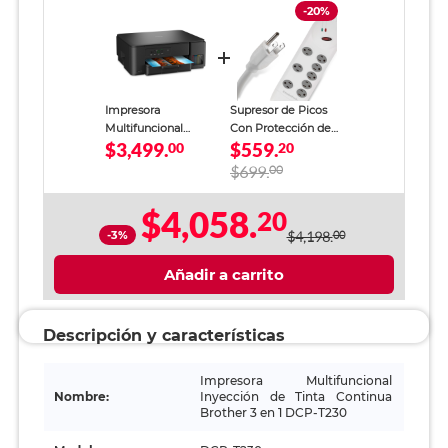
-20%
Impresora
Supresor de Picos
Multifuncional
Con Protección de
$3,499.
$559.
Brother 3 en 1 DCP-
00
Módem RadioShack
20
T230 Inyección de
8 Salidas Blanco
$699.
00
Tinta Continua Color
USB
$4,058.
20
-3%
$4,198.
00
Añadir a carrito
Descripción y características
Impresora Multifuncional
Nombre:
Inyección de Tinta Continua
Brother 3 en 1 DCP-T230