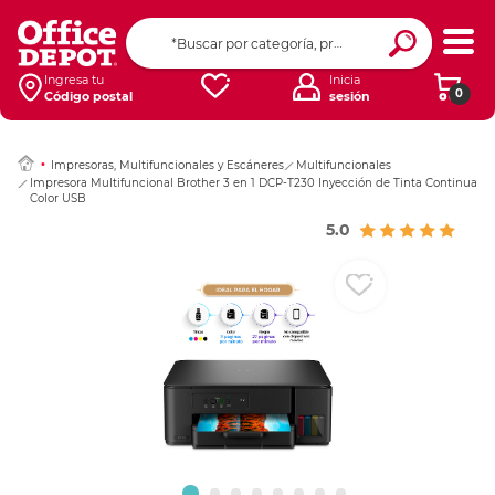
Ingresar Codigo Pos
Ingresa tu
Inicia
0
Código postal
sesión
Impresoras, Multifuncionales y Escáneres
Multifuncionales
Impresora Multifuncional Brother 3 en 1 DCP-T230 Inyección de Tinta Continua
Color USB
5.0