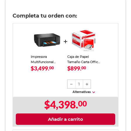
Completa tu orden con:
Impresora
Caja de Papel
Multifuncional
Tamaño Carta Office
$3,499.
$899.
Brother 3 en 1 DCP-
00
Depot Blanco 5000
00
T230 Inyección de
hojas
Tinta Continua Color
USB
1
Alternativas
$4,398.
00
Añadir a carrito