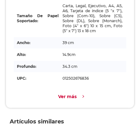
Carta, Legal, Ejecutivo, A4, A5,
A6, Tarjeta de índice (5 "x 7"),
Tamaño De Papel
Sobre (Com-10), Sobre (C5),
Soportado:
Sobre (DL), Sobre (Monarch),
Foto (4" x 6") 10 x 15 cm, Foto
(5" x 7") 13 x 18 cm
Ancho:
39 cm
Alto:
14.9cm
Profundo:
34.3 cm
UPC:
012502676836
Ver más
Artículos similares