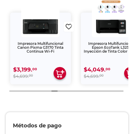
Impresora Multifuncional
Impresora Multifuncional
Canon Pixma G3170 Tinta
Epson EcoTank L3251
Continua Wi-Fi
Inyección de Tinta Color Wi
$3,199.
$4,049.
00
00
00
00
$4,699.
$4,699.
Métodos de pago