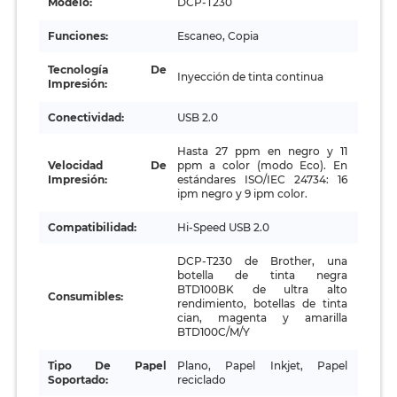
Modelo:
DCP-T230
Funciones:
Escaneo, Copia
Tecnología De
Inyección de tinta continua
Impresión:
Conectividad:
USB 2.0
Hasta 27 ppm en negro y 11
Velocidad De
ppm a color (modo Eco). En
Impresión:
estándares ISO/IEC 24734: 16
ipm negro y 9 ipm color.
Compatibilidad:
Hi-Speed USB 2.0
DCP-T230 de Brother, una
botella de tinta negra
BTD100BK de ultra alto
Consumibles:
rendimiento, botellas de tinta
cian, magenta y amarilla
BTD100C/M/Y
Tipo De Papel
Plano, Papel Inkjet, Papel
Soportado:
reciclado