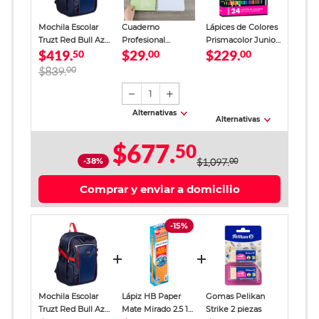
Mochila Escolar
Cuaderno
Lápices de Colores
Truzt Red Bull Azul
Profesional
Prismacolor Junior
$419.
$29.
$229.
Hombre
50
SkyBook Go Plus
00
24 piezas
00
Cuadro Chico 100
$839.
00
hojas
1
Alternativas
Alternativas
$677.
50
-38%
$1,097.
00
Comprar y enviar a domicilio
-15%
Mochila Escolar
Lápiz HB Paper
Gomas Pelikan
Truzt Red Bull Azul
Mate Mirado 2.5 12
Strike 2 piezas