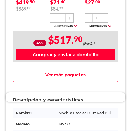
$419.
$71.
$27.
Hombre
50
piezas
40
00
$839.
00
$84.
00
1
1
Alternativas
Alternativas
$517.
90
-45%
$950.
00
Comprar y enviar a domicilio
Ver más paquetes
Descripción y características
Nombre:
Mochila Escolar Truzt Red Bull
Modelo:
185223