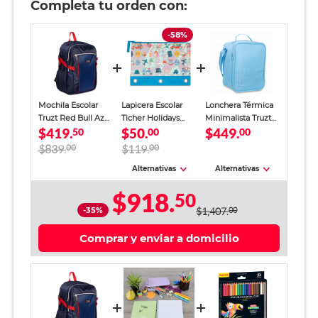
Completa tu orden con:
-58%
Mochila Escolar
Lapicera Escolar
Lonchera Térmica
Truzt Red Bull Azul
Ticher Holidays
Minimalista Truzt
$419.
$50.
$449.
Hombre
50
Azul Niña
00
Azul Claro Unisex
00
$839.
00
$119.
00
Alternativas
Alternativas
$918.
50
-35%
$1,407.
00
Comprar y enviar a domicilio