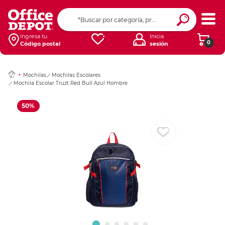
Ingresar Codigo Pos
Ingresa tu
Inicia
0
Código postal
sesión
Mochilas
Mochilas Escolares
Mochila Escolar Truzt Red Bull Azul Hombre
50%