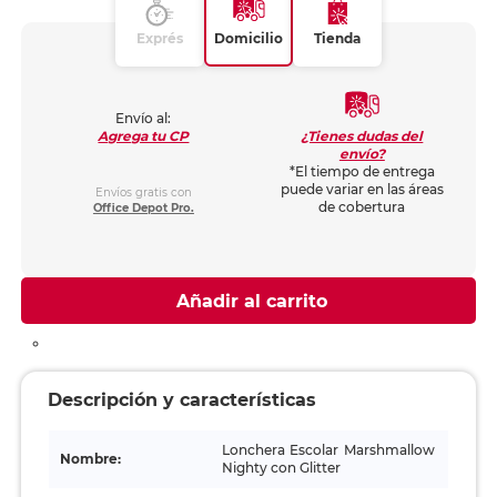
Exprés
Domicilio
Tienda
Envío al:
¿Tienes dudas del
Agrega tu CP
envío?
*El tiempo de entrega
puede variar en las áreas
Envíos gratis con
de cobertura
Office Depot Pro.
Añadir al carrito
Descripción y características
Lonchera Escolar Marshmallow
Nombre:
Nighty con Glitter