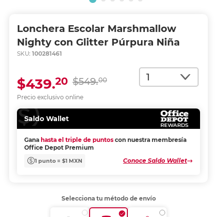
Lonchera Escolar Marshmallow
Nighty con Glitter Púrpura Niña
SKU:
100281461
Cantidad
20
$439.
$549.
00
Precio exclusivo online
Saldo Wallet
Gana
hasta el triple de puntos
con nuestra membresía
Office Depot Premium
Conoce Saldo Wallet
1 punto = $1 MXN
Selecciona tu método de envío