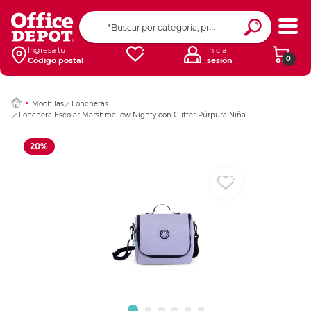
Ingresar Codigo Pos
Ingresa tu
Inicia
0
Código postal
sesión
Mochilas
Loncheras
Lonchera Escolar Marshmallow Nighty con Glitter Púrpura Niña
20%