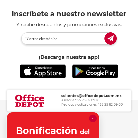
Inscríbete a nuestro newsletter
Y recibe descuentos y promociones exclusivas.
¡Descarga nuestra app!
sclientes@officedepot.com.mx
Asesoría * 55 25 82 09 10
Pedidos y cotizaciones * 55 25 82 09 00
×
Herramientas de consulta
Bonificación
del