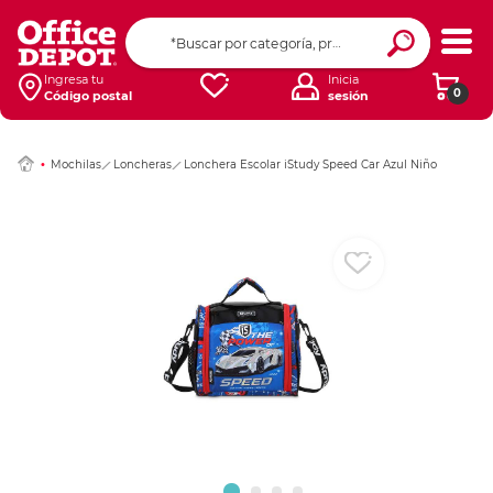
Ingresar Codigo Pos
Ingresa tu
Inicia
0
Código postal
sesión
Mochilas
Loncheras
Lonchera Escolar iStudy Speed Car Azul Niño