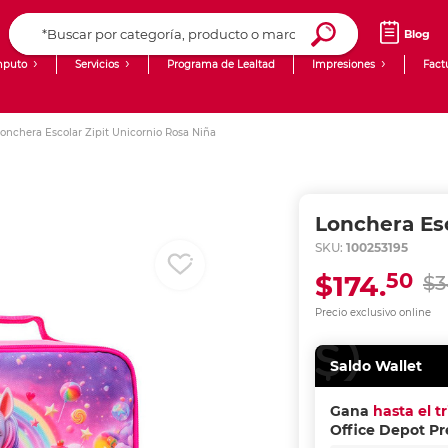
Blog
puto
Servicios
Programa de Lealtad
Impresiones
Fact
Computadoras de Escritorio
Creación de contenido digital
onchera Escolar Zipit Unicornio Rosa Niña
Ingresar Codigo Postal
Laptops
giit!
Tablets
Blog
Lonchera Esc
Monitores
Venta corporativa
SKU:
100253195
50
$174.
$3
PyME
Precio exclusivo online
Saldo Wallet
Gana
hasta el t
Office Depot P