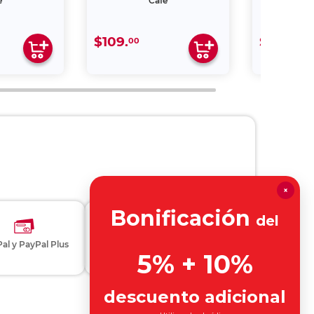
é
Café
$109.
$159.
00
00
×
Bonificación
del
al y PayPal Plus
Otros métodos de pago
5% + 10%
descuento adicional