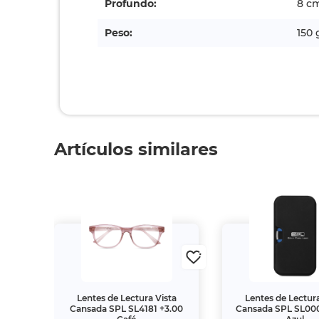
Profundo:
8 c
Peso:
150 
Artículos similares
ta
Lentes de Lectura Vista
Lentes de Lectura
3.00
Cansada SPL SL4181 +3.00
Cansada SPL SL00