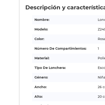
Descripción y característic
Nombre:
Lonc
Modelo:
Z24
Color:
Ros
Número De Compartimientos:
1
Material:
Poli
Tipo De Lonchera:
Esco
Género:
Niñ
Ancho:
26 
Alto:
20 