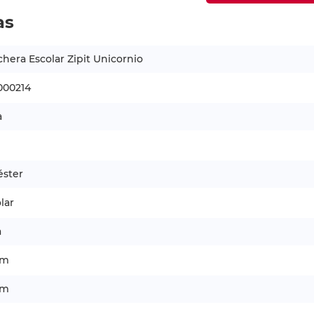
as
hera Escolar Zipit Unicornio
000214
a
éster
lar
a
cm
cm