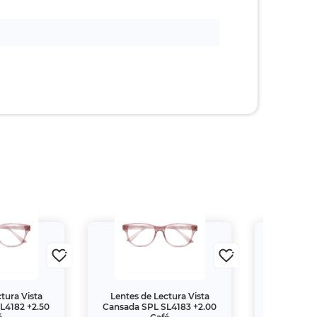
tura Vista
Lentes de Lectura Vista
Lentes de
L4182 +2.50
Cansada SPL SL4183 +2.00
Cansada S