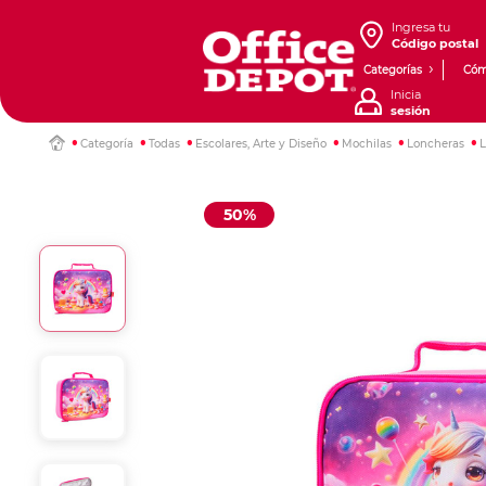
Ingresa tu
Código postal
Categorías
Cóm
Inicia
sesión
Categoría
Todas
Escolares, Arte y Diseño
Mochilas
Loncheras
L
50%