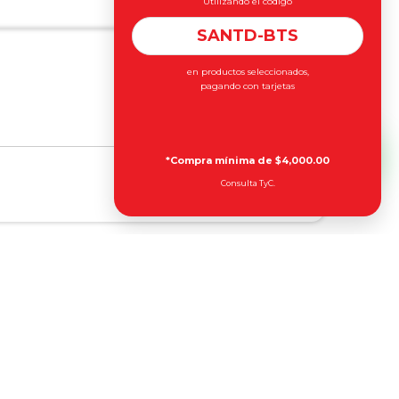
Utilizando el código
SANTD-BTS
en productos seleccionados,
pagando con tarjetas
*Compra mínima de $4,000.00
Consulta TyC.