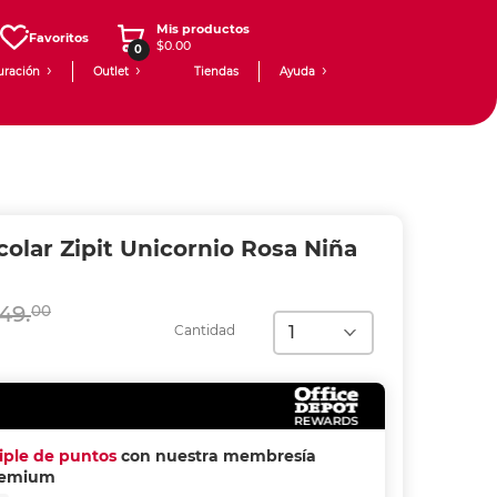
Mis productos
Favoritos
$0.00
0
uración
Outlet
Tiendas
Ayuda
olar Zipit Unicornio Rosa Niña
49.
00
Cantidad
riple de puntos
con nuestra membresía
remium