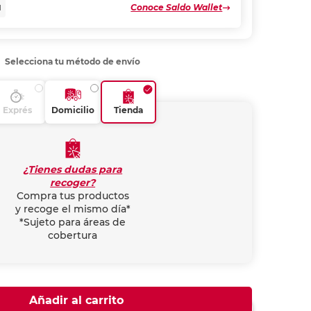
Conoce Saldo Wallet
N
Selecciona tu método de envío
Exprés
Domicilio
Tienda
¿Tienes dudas para
recoger?
Compra tus productos
y recoge el mismo día*
*Sujeto para áreas de
cobertura
Añadir al carrito