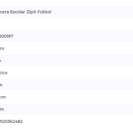
cera Escolar Zipit Fútbol
t
000197
ro
o
tico
cm
 cm
cm
0120362482