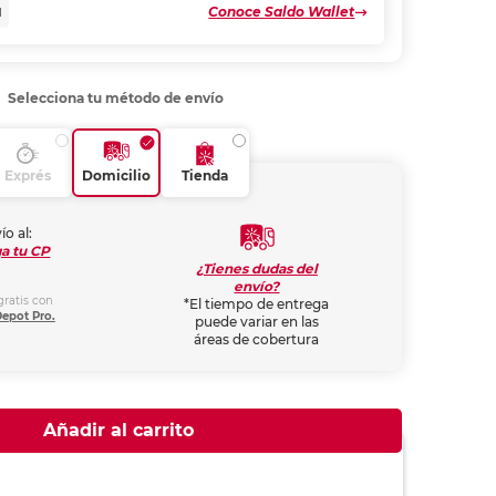
Conoce Saldo Wallet
N
Selecciona tu método de envío
Exprés
Domicilio
Tienda
ío al:
a tu CP
¿Tienes dudas del
envío?
gratis con
*El tiempo de entrega
Depot Pro.
puede variar en las
áreas de cobertura
Añadir al carrito