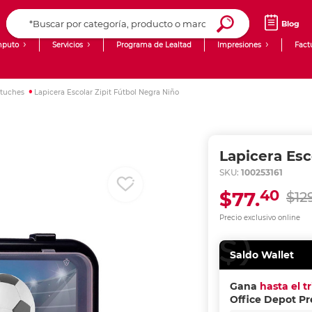
Blog
puto
Servicios
Programa de Lealtad
Impresiones
Fact
Computadoras de Escritorio
Creación de contenido digital
stuches
Lapicera Escolar Zipit Fútbol Negra Niño
Ingresar Codigo Postal
Laptops
giit!
Tablets
Blog
Lapicera Esc
Monitores
Venta corporativa
SKU:
100253161
40
$77.
$12
PyME
Precio exclusivo online
Saldo Wallet
Gana
hasta el t
Office Depot P