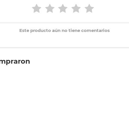
Este producto aún no tiene comentarios
ompraron
it Fútbol
Lapicera Escolar Zipit Cancha
Lapicera Escolar
de Fútbol Niño
Globos de Coraz