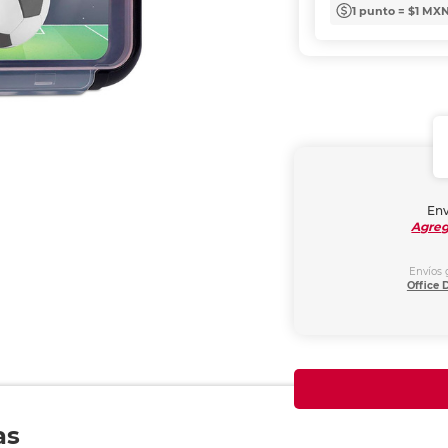
1 punto = $1 MX
Env
Agreg
Envíos 
Office 
as