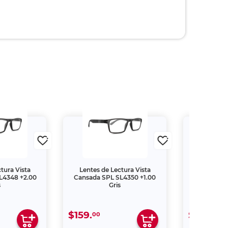
tura Vista
Lentes de Lectura Vista
Lentes de
L4348 +2.00
Cansada SPL SL4350 +1.00
Cansada S
s
Gris
$159.
$159.
00
00