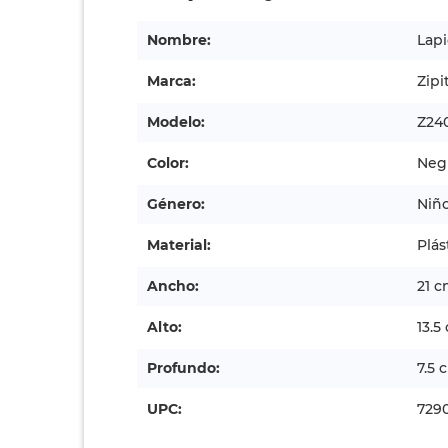
Nombre:
Lapi
Marca:
Zipi
Modelo:
Z24
Color:
Neg
Género:
Niñ
Material:
Plás
Ancho:
21 
Alto:
13.5
Profundo:
7.5 
UPC:
729