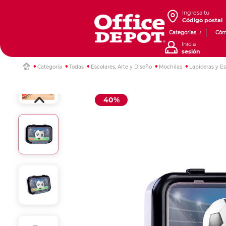
Ingresa tu
Código postal
Categorías
Cóm
Inicia
sesión
Categoría
Todas
Escolares, Arte y Diseño
Mochilas
Lapiceras y E
40%