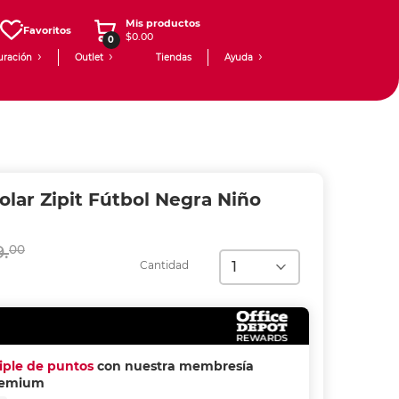
Mis productos
Favoritos
$0.00
0
uración
Outlet
Tiendas
Ayuda
olar Zipit Fútbol Negra Niño
9.
00
Cantidad
riple de puntos
con nuestra membresía
remium