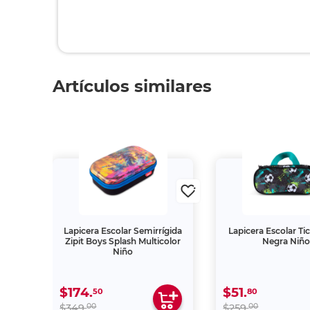
Artículos similares
ta
Lapicera Escolar Semirrígida
Lapicera Escolar Ti
1.50
Zipit Boys Splash Multicolor
Negra Niñ
Niño
$174.
$51.
50
80
00
00
$349.
$259.