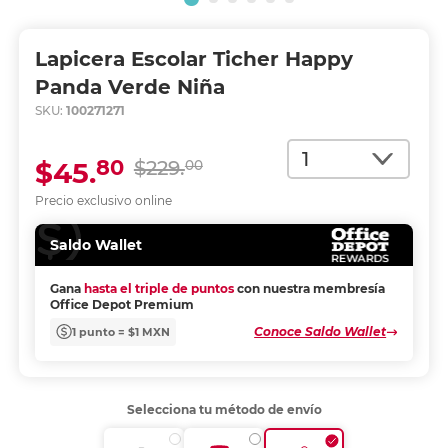
Lapicera Escolar Ticher Happy
Panda Verde Niña
SKU:
100271271
Cantidad
80
$45.
$229.
00
Precio exclusivo online
Saldo Wallet
Gana
hasta el triple de puntos
con nuestra membresía
Office Depot Premium
Conoce Saldo Wallet
1 punto = $1 MXN
Selecciona tu método de envío