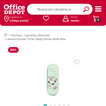
Ingresar Codigo Pos
Ingresa tu
Inicia
0
Código postal
sesión
Mochilas
Lapiceras y Estuches
Lapicera Escolar Ticher Happy Panda Verde Niña
80%