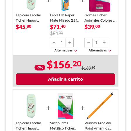
Lapicera Escolar
Lápiz HB Paper
Gomas Ticher
Ticher Happy
Mate Mirado 2.5 12
Animales Colores 4
$45.
$71.
$39.
Panda Verde Niña
80
piezas
40
piezas
00
$84.
00
1
1
Alternativas
Alternativas
$156.
20
-7%
$168.
80
Añadir a carrito
Lapicera Escolar
Sacapuntas
Plumas Azor Pin
Ticher Happy
Metálico Ticher
Point Amarillo /