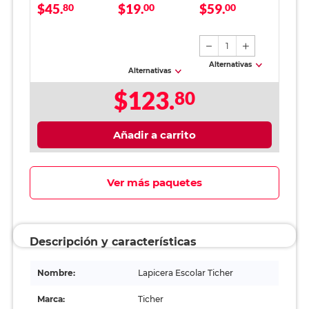
$45.
$19.
$59.
Panda Verde Niña
80
Plata 2 piezas
00
Punto fino / Tinta
00
azul / 12 piezas
1
Alternativas
Alternativas
$123.
80
Añadir a carrito
Ver más paquetes
Descripción y características
Nombre:
Lapicera Escolar Ticher
Marca:
Ticher