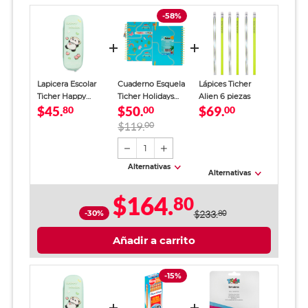
-58%
Lapicera Escolar
Cuaderno Esquela
Lápices Ticher
Ticher Happy
Ticher Holidays
Alien 6 piezas
$45.
$50.
$69.
Panda Verde Niña
80
Mixto 61 hojas
00
00
$119.
00
1
Alternativas
Alternativas
$164.
80
-30%
$233.
80
Añadir a carrito
-15%