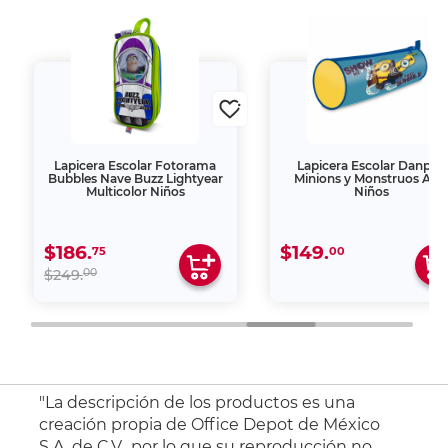
Lapicera Escolar Fotorama
Lapicera Escolar Danpex
Bubbles Nave Buzz Lightyear
Minions y Monstruos Azu
Multicolor Niños
Niños
$186.
$149.
75
00
00
$249.
"La descripción de los productos es una
creación propia de Office Depot de México
S.A. de C.V., por lo que su reproducción no