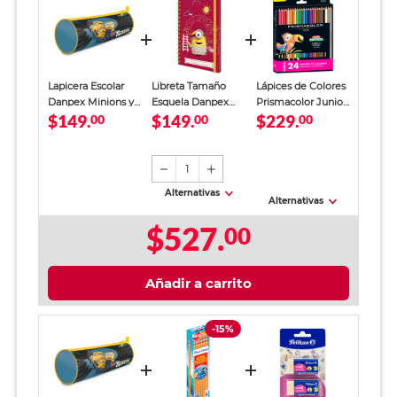
Lapicera Escolar
Libreta Tamaño
Lápices de Colores
Danpex Minions y
Esquela Danpex
Prismacolor Junior
$149.
$149.
$229.
Monstruos
00
Minion Pintor Raya
00
24 piezas
00
Multicolor Niños
140 Hojas Rojo
1
Alternativas
Alternativas
$527.
00
Añadir a carrito
-15%