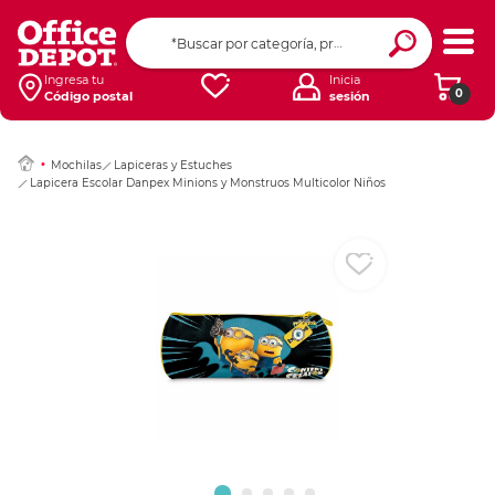
Ingresar Codigo Pos
Ingresa tu
Inicia
0
Código postal
sesión
Mochilas
Lapiceras y Estuches
Lapicera Escolar Danpex Minions y Monstruos Multicolor Niños