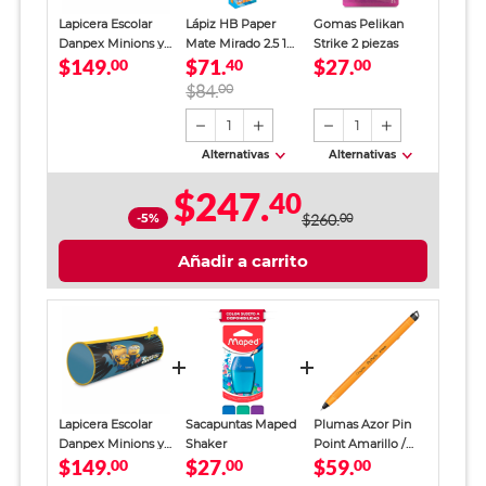
Lapicera Escolar
Lápiz HB Paper
Gomas Pelikan
Danpex Minions y
Mate Mirado 2.5 12
Strike 2 piezas
$149.
$71.
$27.
Monstruos
00
piezas
40
00
Multicolor Niños
$84.
00
1
1
Alternativas
Alternativas
$247.
40
-5%
$260.
00
Añadir a carrito
Lapicera Escolar
Sacapuntas Maped
Plumas Azor Pin
Danpex Minions y
Shaker
Point Amarillo /
$149.
$27.
$59.
Monstruos
00
00
Punto fino / Tinta
00
Multicolor Niños
azul / 12 piezas