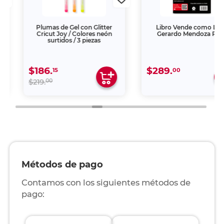
Plumas de Gel con Glitter
Libro Vende como Loco
Cricut Joy / Colores neón
Gerardo Mendoza Peña
surtidos / 3 piezas
$186.
$289.
15
00
00
$219.
Métodos de pago
Contamos con los siguientes métodos de
pago: