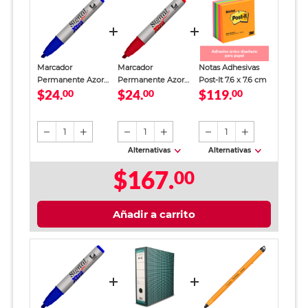
Marcador
Marcador
Notas Adhesivas
Permanente Azor
Permanente Azor
Post-It 7.6 x 7.6 cm
$24.
$24.
$119.
Signal Xtra / Punta
00
Signal Xtra Punta
00
00
cincel / Azul / 1
Cincel Rojo
pieza
1
1
1
Alternativas
Alternativas
$167.
00
Añadir a carrito