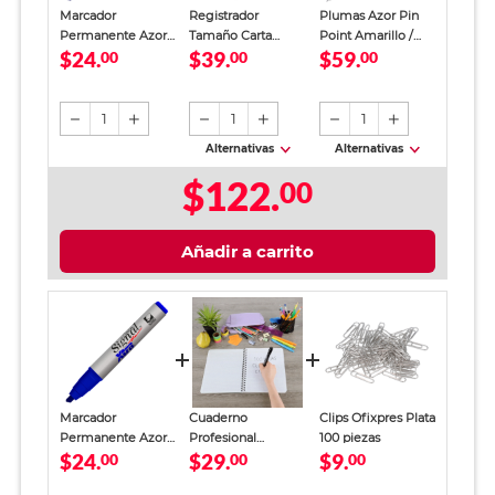
Marcador
Registrador
Plumas Azor Pin
Permanente Azor
Tamaño Carta
Point Amarillo /
$24.
$39.
$59.
Signal Xtra / Punta
00
Office Depot
00
Punto fino / Tinta
00
cincel / Azul / 1
Verde
azul / 12 piezas
pieza
1
1
1
Alternativas
Alternativas
$122.
00
Añadir a carrito
Marcador
Cuaderno
Clips Ofixpres Plata
Permanente Azor
Profesional
100 piezas
$24.
$29.
$9.
Signal Xtra / Punta
00
SkyBook Go Plus
00
00
cincel / Azul / 1
Cuadro Chico 100