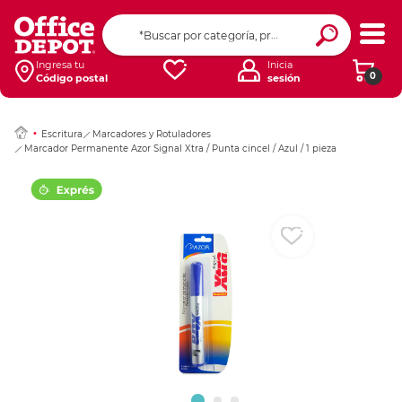
Ingresar Codigo Pos
Ingresa tu
Inicia
0
Código postal
sesión
Escritura
Marcadores y Rotuladores
Marcador Permanente Azor Signal Xtra / Punta cincel / Azul / 1 pieza