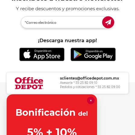
Y recibe descuentos y promociones exclusivas.
¡Descarga nuestra app!
sclientes@officedepot.com.mx
Asesoría * 55 25 82 09 10
Pedidos y cotizaciones * 55 25 82 09 00
×
Herramientas de consulta
Bonificación
del
Información legal
5% + 10%