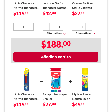
Lápiz Checador
Lápiz de Grafito
Gomas Pelikan
Norma Triangular
Triangular Norma
Strike 2 piezas
$119.
$42.
$27.
Rojo 10 piezas
00
2HB 6 piezas
00
00
1
1
1
Alternativas
Alternativas
$188.
00
Añadir a carrito
Lápiz Checador
Sacapuntas Maped
Lápiz Adhesivo
Norma Triangular
Shaker
Norma 40 gr.
$119.
$27.
$49.
Rojo 10 piezas
00
00
00