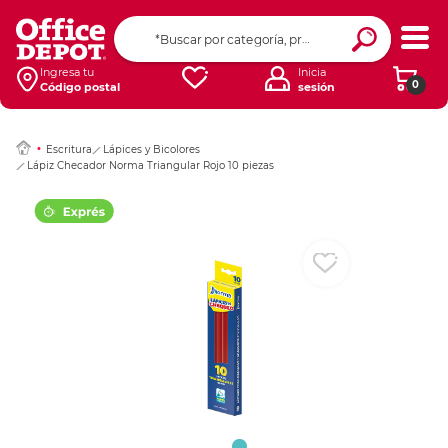
Ingresar Codigo Pos
Ingresa tu
Inicia
0
Código postal
sesión
Escritura
Lápices y Bicolores
Lápiz Checador Norma Triangular Rojo 10 piezas