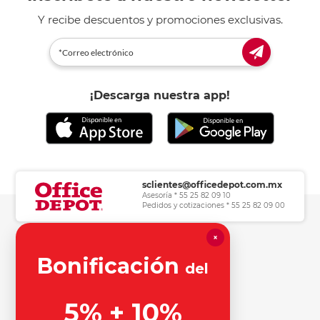
Y recibe descuentos y promociones exclusivas.
¡Descarga nuestra app!
sclientes@officedepot.com.mx
Asesoría * 55 25 82 09 10
Pedidos y cotizaciones * 55 25 82 09 00
×
Herramientas de consulta
Bonificación
del
Información legal
5% + 10%