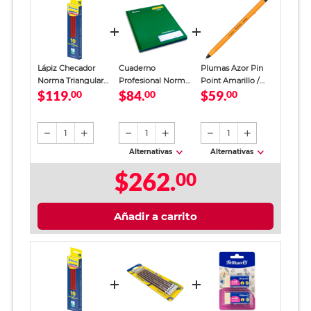
Lápiz Checador
Cuaderno
Plumas Azor Pin
Norma Triangular
Profesional Norma
Point Amarillo /
$119.
$84.
$59.
Rojo 10 piezas
00
Color Raya 100
00
Punto fino / Tinta
00
Hojas
azul / 12 piezas
1
1
1
Alternativas
Alternativas
$262.
00
Añadir a carrito