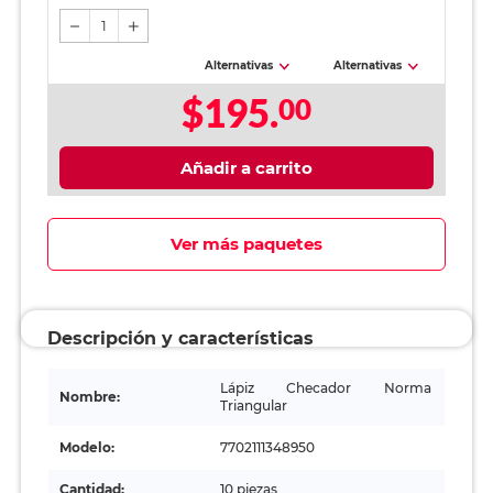
1
Alternativas
Alternativas
$195.
00
Añadir a carrito
Ver más paquetes
Descripción y características
Lápiz Checador Norma
Nombre:
Triangular
Modelo:
7702111348950
Cantidad:
10 piezas