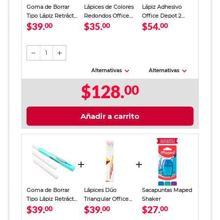
Goma de Borrar
Lápices de Colores
Lápiz Adhesivo
Tipo Lápiz Retráctil
Redondos Office
Office Depot 2
$39.
$35.
$54.
Office Depot Azul
00
Depot 12 piezas
00
piezas 40 gr
00
1
Alternativas
Alternativas
$128.
00
Añadir a carrito
Goma de Borrar
Lápices Dúo
Sacapuntas Maped
Tipo Lápiz Retráctil
Triangular Office
Shaker
$39.
$39.
$27.
Office Depot Azul
00
Depot 10 piezas
00
00