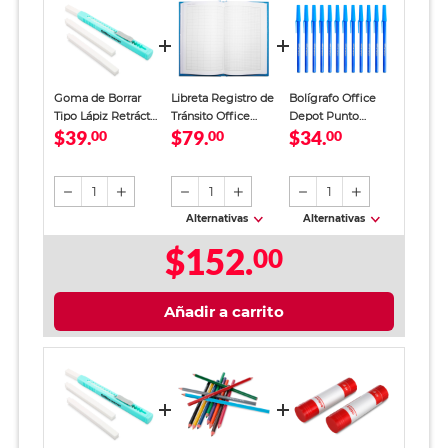
Goma de Borrar
Libreta Registro de
Bolígrafo Office
Tipo Lápiz Retráctil
Tránsito Office
Depot Punto
$39.
$79.
$34.
Office Depot Azul
00
Depot Azul
00
Mediano Tinta Azul
00
12 piezas
1
1
1
Alternativas
Alternativas
$152.
00
Añadir a carrito