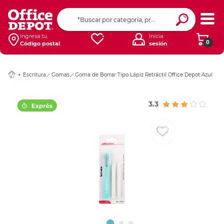
Ingresar Codigo Pos
Ingresa tu
Inicia
0
Código postal
sesión
Escritura
Gomas
Goma de Borrar Tipo Lápiz Retráctil Office Depot Azul
3.3