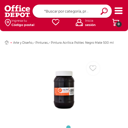
Ingresar Codigo Pos
Ingresa tu
Inicia
0
Código postal
sesión
Arte y Diseño
Pinturas
Pintura Acrílica Politec Negro Mate 500 ml