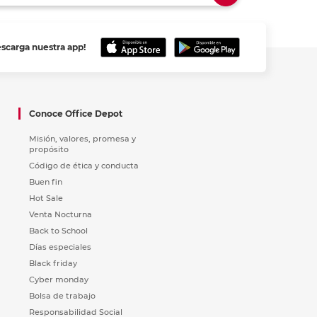
escarga nuestra app!
Conoce Office Depot
Misión, valores, promesa y
propósito
Código de ética y conducta
Buen fin
Hot Sale
Venta Nocturna
Back to School
Días especiales
Black friday
Cyber monday
Bolsa de trabajo
Responsabilidad Social