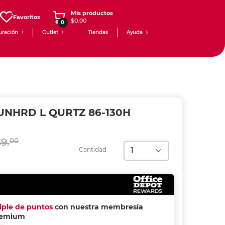
Mis productos
Favoritos
$0.00
0
uración
Outlet
Tiendas
Ayuda
NHRD L QURTZ 86-130H
9.
00
Cantidad
riple de puntos
con nuestra membresía
remium