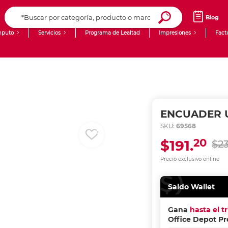
Blog
puto
Servicios
Programa de Lealtad
Impresiones
Fact
Computadoras de Escritorio
Creación de contenido digital
Ingresar Codigo Postal
Laptops
giit!
Tablets
Blog
ENCUADER U
Monitores
Venta corporativa
SKU:
69568
20
$191.
$23
PyME
Precio exclusivo online
Saldo Wallet
Gana
hasta el t
Office Depot P