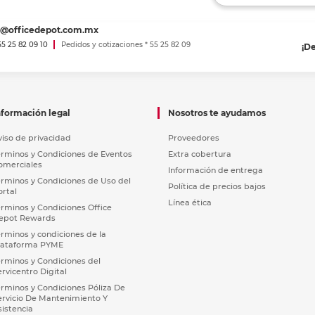
es@officedepot.com.mx
 55 25 82 09 10
Pedidos y cotizaciones * 55 25 82 09
¡D
nformación legal
Nosotros te ayudamos
viso de privacidad
Proveedores
érminos y Condiciones de Eventos
Extra cobertura
omerciales
Información de entrega
érminos y Condiciones de Uso del
Política de precios bajos
ortal
Línea ética
érminos y Condiciones Office
epot Rewards
érminos y condiciones de la
lataforma PYME
érminos y Condiciones del
ervicentro Digital
érminos y Condiciones Póliza De
ervicio De Mantenimiento Y
sistencia