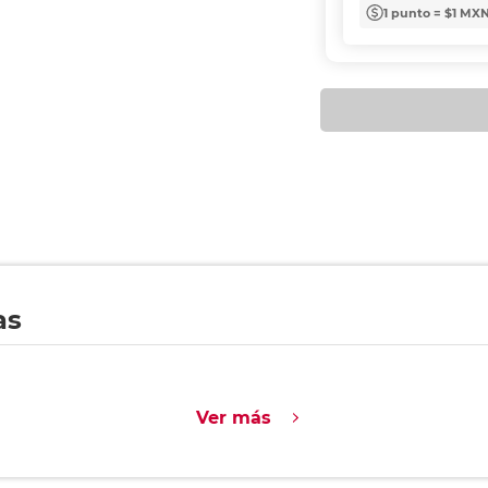
1 punto = $1 MX
as
Ver más