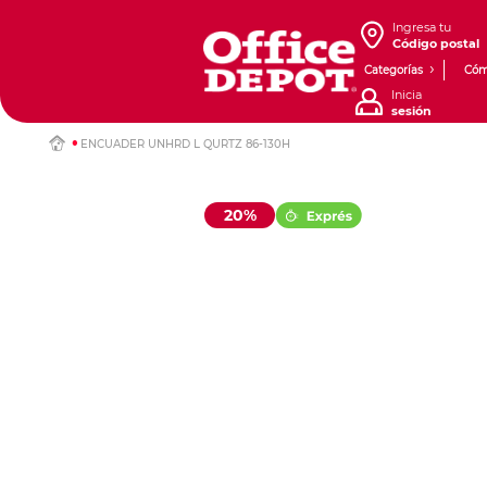
Ingresa tu
Código postal
Categorías
Cóm
Inicia
sesión
ENCUADER UNHRD L QURTZ 86-130H
20%