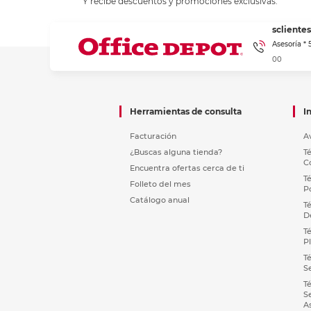
Y recibe descuentos y promociones exclusivas.
sclient
Asesoría *
00
Herramientas de consulta
I
Facturación
A
¿Buscas alguna tienda?
T
C
Encuentra ofertas cerca de ti
T
Folleto del mes
P
Catálogo anual
T
D
T
P
T
S
T
S
A