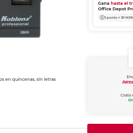
Gana
hasta el t
Office Depot P
1 punto = $1 MX
Env
Agreg
Costo 
Gr