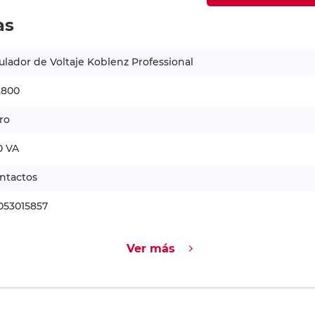
as
lador de Voltaje Koblenz Professional
2800
ro
0 VA
ntactos
053015857
Ver más