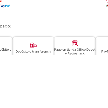
 pago:
 débito y
Pago en tienda Office Depot
Depósito o transferencia
PayP
y Radioshack
Consulta términos y condiciones
EVALÚA ESTE PRODUCTO