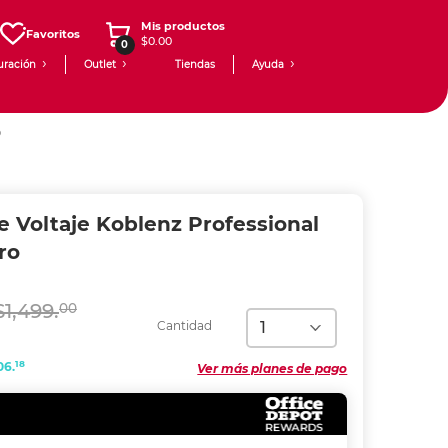
Mis productos
Favoritos
$0.00
0
uración
Outlet
Tiendas
Ayuda
o
 Voltaje Koblenz Professional
ro
$1,499.
00
Cantidad
18
06.
Ver más planes de pago