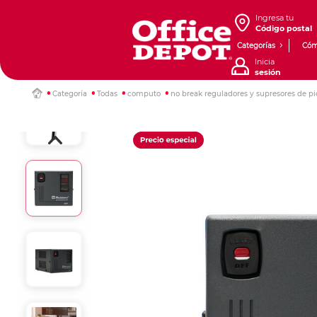
Ingresa tu
Código postal
Categorías
Cóm
Inicia
sesión
Categoría
Todas
computo
no break reguladores y supresores de pi