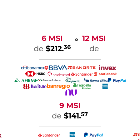
6 MSI
12 MSI
o
36
de
$212.
de
9 MSI
57
de
$141.