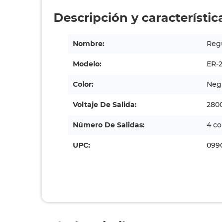
Descripción y característic
Nombre:
Regu
Modelo:
ER-
Color:
Neg
Voltaje De Salida:
280
Número De Salidas:
4 co
UPC:
099