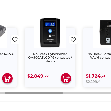
er 425VA
No Break CyberPower
No Break Forza 
OM900ATLCD / 6 contactos /
VA / 6 contac
Negro
$2,849.
$1,724.
00
25
00
$2,299.