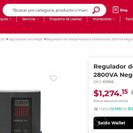
Blog
puto
Servicios
Programa de Lealtad
Impresiones
Fact
Computadoras de Escritorio
Creación de contenido digital
cos
reguladores de voltaje
Regulador de Voltaje Koblenz Professional 2800VA Negr
Ingresar Codigo Postal
Laptops
giit!
Tablets
Blog
Regulador de
Monitores
Venta corporativa
2800VA Neg
SKU:
61096
PyME
15
$1,274.
Precio exclusivo online
Hasta
12 MSI
de
$1
Saldo Wallet