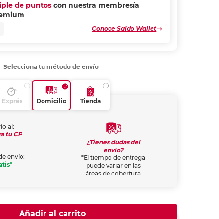
riple de puntos
con nuestra membresía
remium
Conoce Saldo Wallet
N
Selecciona tu método de envío
Exprés
Domicilio
Tienda
ío al:
a tu CP
¿Tienes dudas del
envío?
de envío:
*El tiempo de entrega
atis*
puede variar en las
áreas de cobertura
Añadir al carrito