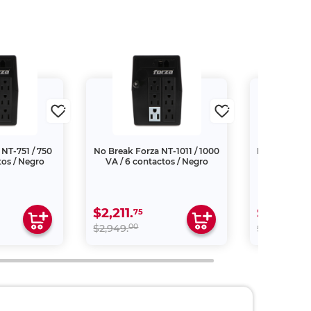
NT-751 / 750
No Break Forza NT-1011 / 1000
No Break Ko
tos / Negro
VA / 6 contactos / Negro
$2,211.
$6,544.
75
1
00
00
$2,949.
$7,699.