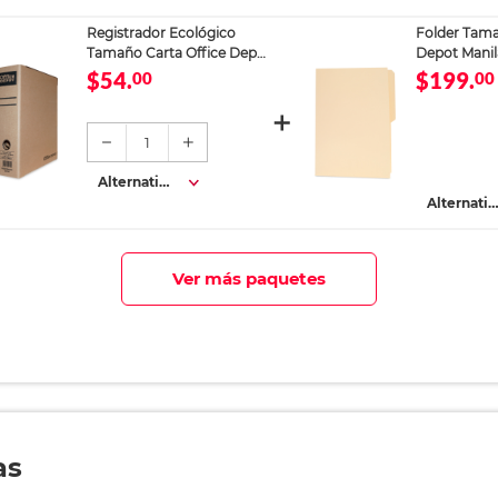
Tamaño Carta Office Depot
Depot Manil
2 arillos
$54.
$199.
00
00
1
Alternativa
s
Alternativ
s
Ver más paquetes
as
rrón de Corcho Office Depot