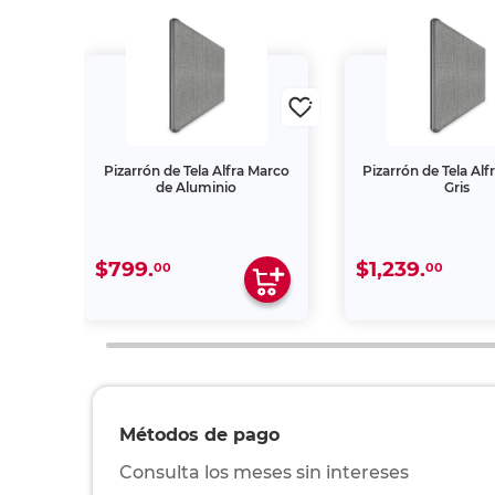
con
Pizarrón de Tela Alfra Marco
Pizarrón de Tela Alf
ice
de Aluminio
Gris
60 cm
$799.
$1,239.
00
00
Métodos de pago
Consulta los meses sin intereses