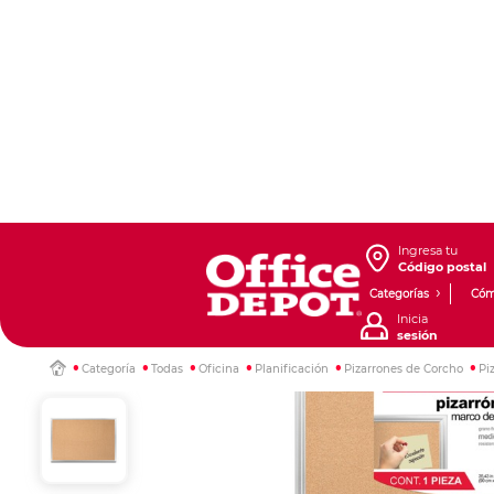
Ingresa tu
Código postal
Categorías
Cóm
Inicia
sesión
Categoría
Todas
Oficina
Planificación
Pizarrones de Corcho
Pi