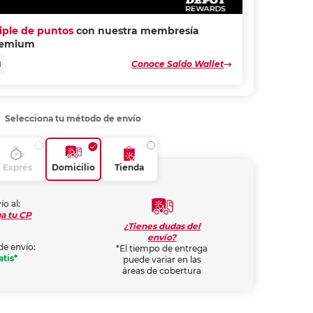
riple de puntos
con nuestra membresía
remium
Conoce Saldo Wallet
N
Selecciona tu método de envío
Exprés
Domicilio
Tienda
ío al:
a tu CP
¿Tienes dudas del
envío?
de envío:
*El tiempo de entrega
atis*
puede variar en las
áreas de cobertura
Añadir al carrito