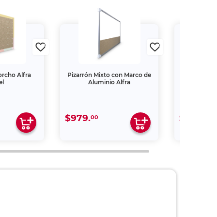
orcho Alfra
Pizarrón Mixto con Marco de
PIZARR
el
Aluminio Alfra
$979.
$499.
00
00