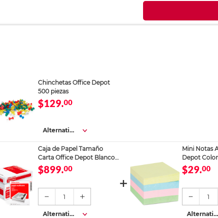
Chinchetas Office Depot
500 piezas
$129.
00
Alternativa
s
Caja de Papel Tamaño
Mini Notas A
Carta Office Depot Blanco
Depot Colore
5000 hojas
cm
$899.
$29.
00
00
1
1
Alternativa
Alternativ
s
s
Registrador Ecológico
Folder Tama