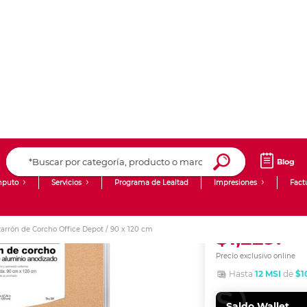
Blog
puto
Servicios
Programa de Lealtad
Impresiones
Fact
Computadoras de Escritorio
Creación de contenido digital
zarrón de Corcho Office Depot / 90 x 120 cm
Ingresar Codigo Postal
Laptops
giit!
Tablets
Blog
Pizarrón de 
Monitores
Venta corporativa
cm
SKU:
391
PyME
00
$1,229.
Precio exclusivo online
Hasta
12 MSI
de
$1
Saldo Wallet