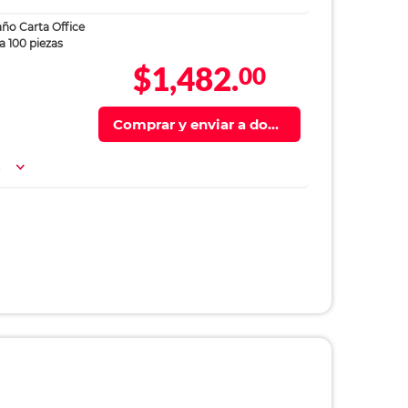
a 100 piezas
$1,482.
00
Comprar y enviar a domi
cilio
a