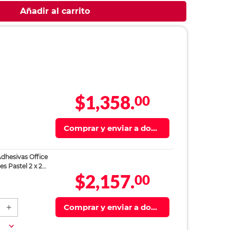
$1,358.
00
Comprar y enviar a domi
cilio
dhesivas Office
s Pastel 2 x 2
$2,157.
00
Comprar y enviar a domi
cilio
a
ño Carta Office