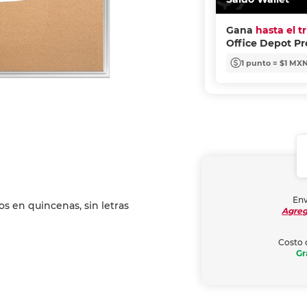
Gana
hasta el t
Office Depot P
1 punto = $1 MX
Env
Agreg
Costo 
Gr