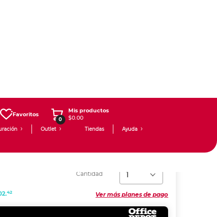
Mis productos
Favoritos
$0.00
0
uración
Outlet
Tiendas
Ayuda
Corcho Office Depot / 90 x 120
Cantidad
42
02.
Ver más planes de pago