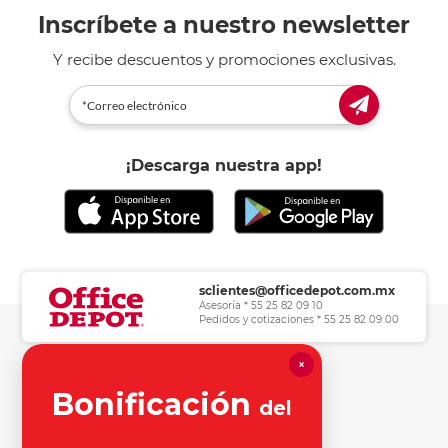
Inscríbete a nuestro newsletter
Y recibe descuentos y promociones exclusivas.
¡Descarga nuestra app!
sclientes@officedepot.com.mx
Asesoría * 55 25 82 09 10
Pedidos y cotizaciones * 55 25 82 09 00
×
Herramientas de consulta
Bonificación
del
Información legal