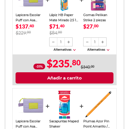
Lapicera Escolar
Lápiz HB Paper
Gomas Pelikan
Puff con Asa
Mate Mirado 2.5 12
Strike 2 piezas
$137.
$71.
$27.
Marshmallow
40
piezas
40
00
Capsule Mujer
$229.
00
$84.
00
1
1
Alternativas
Alternativas
$235.
80
-31%
$340.
00
Añadir a carrito
Lapicera Escolar
Sacapuntas Maped
Plumas Azor Pin
Puff con Asa
Shaker
Point Amarillo /