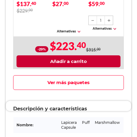
$137.
$27.
$59.
Marshmallow
40
00
Punto fino / Tinta
00
Capsule Mujer
azul / 12 piezas
$229.
00
1
Alternativas
Alternativas
$223.
40
-29%
$315.
00
Añadir a carrito
Ver más paquetes
Descripción y características
Lapicera Puff Marshmallow
Nombre:
Capsule