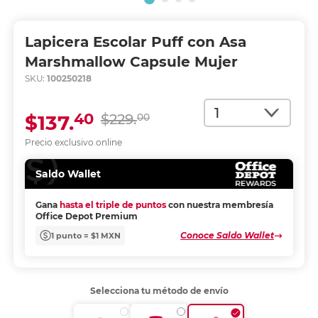
Lapicera Escolar Puff con Asa
Marshmallow Capsule Mujer
SKU:
100250218
Cantidad
40
$137.
$229.
00
Precio exclusivo online
Saldo Wallet
Gana
hasta el triple de puntos
con nuestra membresía
Office Depot Premium
Conoce Saldo Wallet
1 punto = $1 MXN
Selecciona tu método de envío