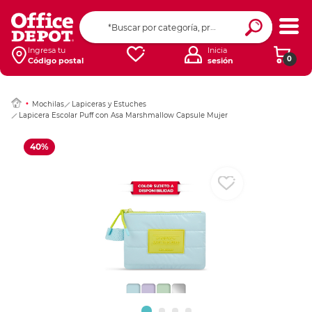
Ingresar Codigo Pos
Ingresa tu
Inicia
0
Código postal
sesión
Mochilas
Lapiceras y Estuches
Lapicera Escolar Puff con Asa Marshmallow Capsule Mujer
40%