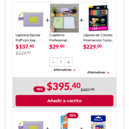
Lapicera Escolar
Cuaderno
Lápices de Colores
Puff con Asa
Profesional
Prismacolor Junior
$137.
$29.
$229.
Marshmallow
40
SkyBook Go Plus
00
24 piezas
00
Capsule Mujer
Cuadro Chico 100
$229.
00
hojas
1
Alternativas
Alternativas
$395.
40
-19%
$487.
00
Añadir a carrito
-15%