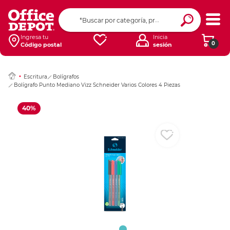
Ingresar Codigo Pos
Ingresa tu
Inicia
0
Código postal
sesión
Escritura
Bolígrafos
Bolígrafo Punto Mediano Vizz Schneider Varios Colores 4 Piezas
40%