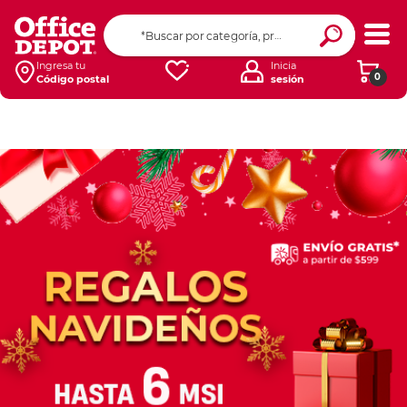
Ingresa tu
Inicia
0
Código postal
sesión