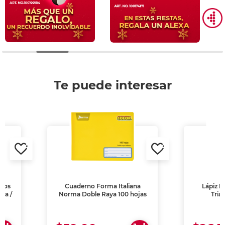
Te puede interesar
ados
Cuaderno Forma Italiana
Lápiz P
na /
Norma Doble Raya 100 hojas
Tria