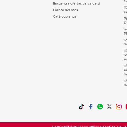
C
Encuentra ofertas cerca de ti
T
Folleto del mes
P
Catálogo anual
T
D
T
P
T
S
T
S
A
T
P
T
T
d