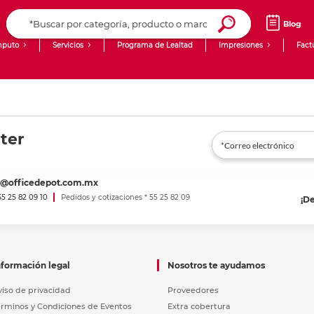
Blog
puto
Servicios
Programa de Lealtad
Impresiones
Fact
Computadoras de Escritorio
Creación de contenido digital
Laptops
giit!
ter
Tablets
Blog
Monitores
Venta corporativa
es@officedepot.com.mx
PyME
 55 25 82 09 10
Pedidos y cotizaciones * 55 25 82 09
¡D
nformación legal
Nosotros te ayudamos
viso de privacidad
Proveedores
érminos y Condiciones de Eventos
Extra cobertura