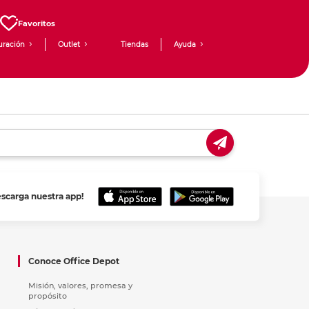
Favoritos
uración
Outlet
Tiendas
Ayuda
escarga nuestra app!
Conoce Office Depot
Misión, valores, promesa y
propósito