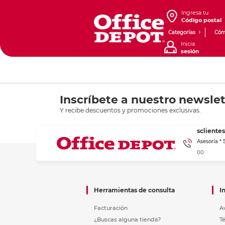
Ingresa tu
Código postal
Categorías
Cóm
Inicia
sesión
Inscríbete a nuestro newslet
Y recibe descuentos y promociones exclusivas.
sclient
Asesoría *
00
Herramientas de consulta
I
Facturación
A
¿Buscas alguna tienda?
T