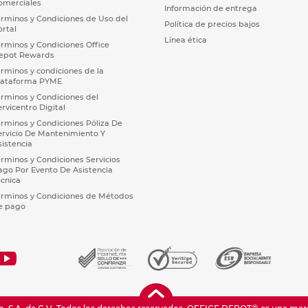
omerciales
Información de entrega
érminos y Condiciones de Uso del
Política de precios bajos
ortal
Línea ética
érminos y Condiciones Office
epot Rewards
érminos y condiciones de la
lataforma PYME
érminos y Condiciones del
ervicentro Digital
érminos y Condiciones Póliza De
ervicio De Mantenimiento Y
sistencia
érminos y Condiciones Servicios
ago Por Evento De Asistencia
écnica
érminos y Condiciones de Métodos
e pago