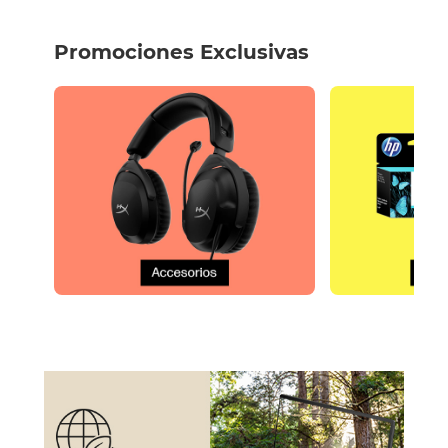
Promociones Exclusivas