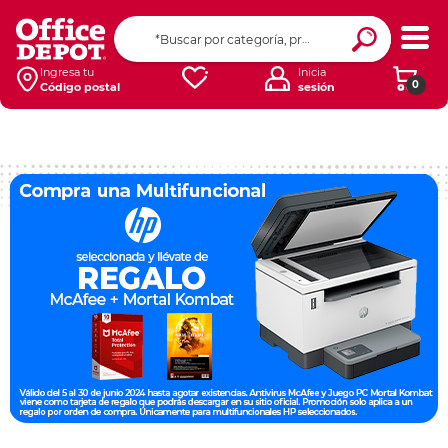
Ingresa tu
Inicia
0
Código postal
sesión