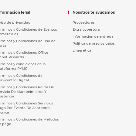
nformación legal
Nosotros te ayudamos
viso de privacidad
Proveedores
érminos y Condiciones de Eventos
Extra cobertura
omerciales
Información de entrega
érminos y Condiciones de Uso del
Política de precios bajos
ortal
Línea ética
érminos y Condiciones Office
epot Rewards
érminos y condiciones de la
lataforma PYME
érminos y Condiciones del
ervicentro Digital
érminos y Condiciones Póliza De
ervicio De Mantenimiento Y
sistencia
érminos y Condiciones Servicios
ago Por Evento De Asistencia
écnica
érminos y Condiciones de Métodos
e pago