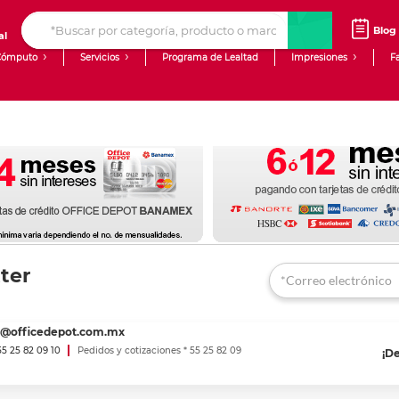
Blog
al
Cómputo
Servicios
Programa de Lealtad
Impresiones
F
Computadoras de Escritorio
Creación de contenido digital
Laptops
giit!
Tablets
Blog
Monitores
Venta corporativa
PyME
ter
es@officedepot.com.mx
 55 25 82 09 10
Pedidos y cotizaciones * 55 25 82 09
¡D