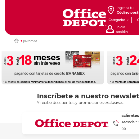
Ingresa tu
Código post
Categorías
Inicia
sesión
pPromos
Inscríbete a nuestro newslet
Y recibe descuentos y promociones exclusivas.
sclient
Asesoría *
00