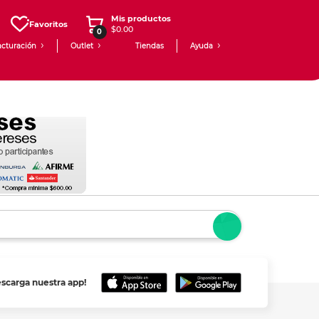
Mis productos
Favoritos
$0.00
0
acturación
Outlet
Tiendas
Ayuda
escarga nuestra app!