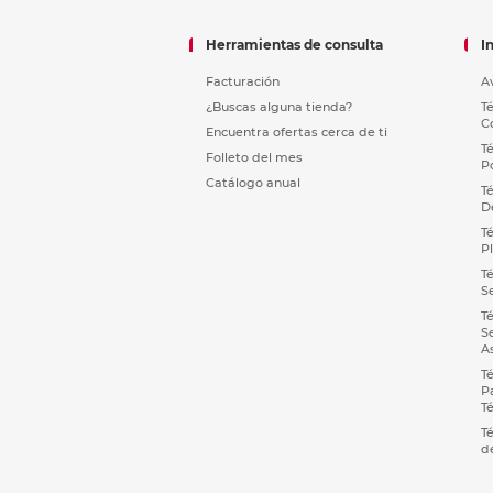
Herramientas de consulta
I
Facturación
A
¿Buscas alguna tienda?
T
C
Encuentra ofertas cerca de ti
T
Folleto del mes
P
Catálogo anual
T
D
T
P
T
S
T
S
A
T
P
T
T
d