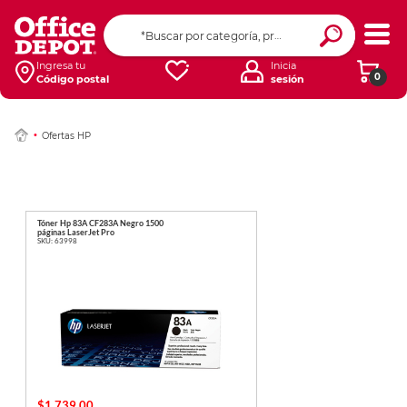
Ingresa tu
Inicia
0
Código postal
sesión
Ofertas HP
Tóner Hp 83A CF283A Negro 1500
páginas LaserJet Pro
SKU:
63998
$1,739.00