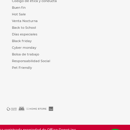
Código de ética y conducta
Buen fin
Hot Sale
Venta Nocturna
Back to School
Días especiales
Black friday
Cyber monday
Bolsa de trabajo
Responsabilidad Social
Pet Friendly
registrada propiedad de Office Depot Inc.