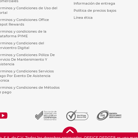
omerciales
Información de entrega
érminos y Condiciones de Uso del
Política de precios bajos
ortal
Línea ética
érminos y Condiciones Office
epot Rewards
érminos y condiciones de la
lataforma PYME
érminos y Condiciones del
ervicentro Digital
érminos y Condiciones Póliza De
ervicio De Mantenimiento Y
sistencia
érminos y Condiciones Servicios
ago Por Evento De Asistencia
écnica
érminos y Condiciones de Métodos
e pago
 S.A. de C.V. Todos los derechos reservados.
OFFICE DEPOT® es una marca 