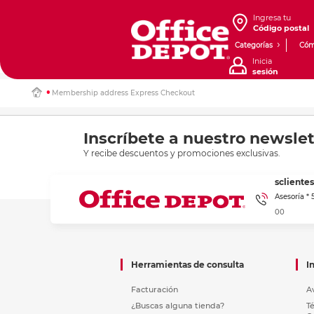
Ingresa tu
Código postal
Categorías
Cóm
Inicia
sesión
Membership address Express Checkout
Inscríbete a nuestro newslet
Y recibe descuentos y promociones exclusivas.
sclient
Asesoría *
00
Herramientas de consulta
I
Facturación
A
¿Buscas alguna tienda?
T