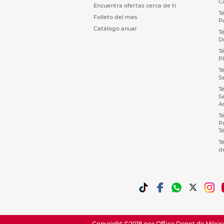
C
Encuentra ofertas cerca de ti
T
Folleto del mes
P
Catálogo anual
T
D
T
P
T
S
T
S
A
T
P
T
T
d
Copyright ©2018 por Office Depot de México,