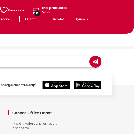
Mis productos
Favoritos
$0.00
0
uración
Outlet
Tiendas
Ayuda
escarga nuestra app!
Conoce Office Depot
Misión, valores, promesa y
propósito