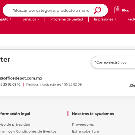
Blog
puto
Servicios
Programa de Lealtad
Impresiones
Fact
Computadoras de Escritorio
Creación de contenido digital
Laptops
giit!
ter
Tablets
Blog
Monitores
Venta corporativa
es@officedepot.com.mx
PyME
 55 25 82 09 10
Pedidos y cotizaciones * 55 25 82 09
¡D
nformación legal
Nosotros te ayudamos
viso de privacidad
Proveedores
érminos y Condiciones de Eventos
Extra cobertura