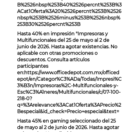
B%2526nbsp%253B40%2526percnt%253B%3
ACat1Oferta%3A20%2526percnt%253B%2526
nbsp%253B%2526minus%253B%2526nbsp%
253B30%2526percnt%253B
Hasta 40% en impresión "Impresoras y
Multifuncionales del 25 de mayo al 2 de
junio de 2026. Hasta agotar existencias. No
aplicable con otras promociones o
descuentos. Consulta artículos
participantes
en:
https://www.officedepot.com.mx/officed
epot/en/Categor%C3%ADa/Todas/Impresi%C
3%B3n/Impresoras%2C-Multifuncionales-y-
Esc%C3%A1neres/Multifuncionales/c/07-100-
218-0?
q=%3Arelevance%3ACat1Oferta%3APrecio%2
Bespecial&id_check=Precio+especial&text=
Hasta 45% en gaming seleccionado del 25
de mayo al 2 de junio de 2026. Hasta agotar