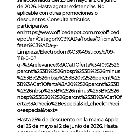
seleccionados del 25 de mayo al 2 de junio
de 2026. Hasta agotar existencias. No
aplicable con otras promociones o
descuentos. Consulta artículos
participantes
en:
https://www.officedepot.com.mx/officed
epot/en/Categor%C3%ADa/Todas/Oficina/Ca
feter%C3%ADa-y-
Limpieza/Electrodom%C3%A9sticos/c/09-
118-0-0?
q=%3Arelevance%3ACat1Oferta%3A10%2526
percnt%253B%2526nbsp%253B%2526minus
%253B%2526nbsp%253B20%2526percnt%25
3B%3ACat1Oferta%3A20%2526percnt%253B
%2526nbsp%253B%2526minus%253B%2526
nbsp%253B30%2526percnt%253B%3ACat1Of
erta%3APrecio%2Bespecial&id_check=Preci
o+especial&text=
Hasta 25% de descuento en la marca Apple
del 25 de mayo al 2 de junio de 2026. Hasta