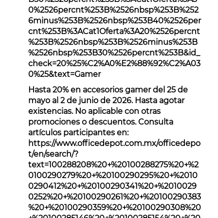
0%2526percnt%253B%2526nbsp%253B%252
6minus%253B%2526nbsp%253B40%2526per
cnt%253B%3ACat1Oferta%3A20%2526percnt
%253B%2526nbsp%253B%2526minus%253B
%2526nbsp%253B30%2526percnt%253B&id_
check=20%25%C2%A0%E2%88%92%C2%A03
0%25&text=Gamer
Hasta 20% en accesorios gamer del 25 de
mayo al 2 de junio de 2026. Hasta agotar
existencias. No aplicable con otras
promociones o descuentos. Consulta
artículos participantes en:
https://www.officedepot.com.mx/officedepo
t/en/search/?
text=100288208%20+%20100288275%20+%2
0100290279%20+%20100290295%20+%2010
0290412%20+%20100290341%20+%2010029
0252%20+%20100290261%20+%20100290383
%20+%20100290359%20+%20100290308%20