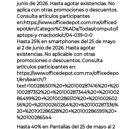
junio de 2026. Hasta agotar existencias. No
aplica con otras promociones o descuentos.
Consulta artículos participantes
en:
https://www.officedepot.com.mx/officed
epot/en/Categor%C3%ADa/Todas/computo/l
aptops-y-macbook/c/04-039-0-0
Hasta 25% en smartphones
del 25 de mayo
al 2 de junio de 2026. Hasta agotar
existencias. No aplicable con otras
promociones o descuentos. Consulta
artículos participantes en:
https://www.officedepot.com.mx/officedepo
t/en/search/?
text=100286501%20+%20100287416%20+%20
100287352%20+%20100287344%20+%201002
86499%20+%20100286510%20+%201002602
56%20+%20100260264%20+%20100287336%
20+%20100286528%20+%20100286595%20+
%20100286544
Hasta 40% en Pantallas del 25 de mayo al 2