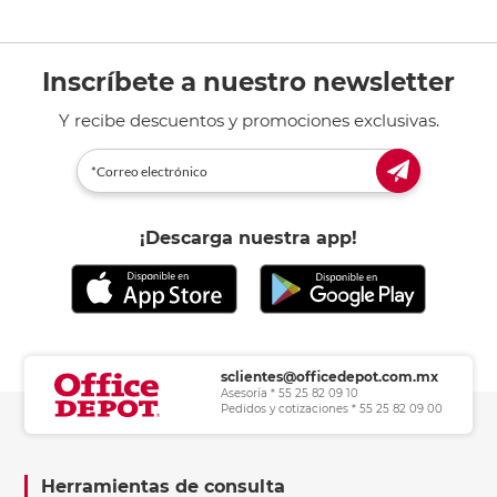
Inscríbete a nuestro newsletter
Y recibe descuentos y promociones exclusivas.
¡Descarga nuestra app!
sclientes@officedepot.com.mx
Asesoría * 55 25 82 09 10
Pedidos y cotizaciones * 55 25 82 09 00
Herramientas de consulta