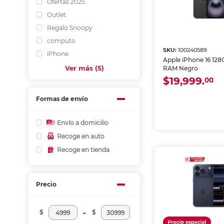
Ofertas 2025
Outlet
Regalo Snoopy
computo
SKU:
100240589
iPhone
Apple iPhone 16 12
Ver más (5)
RAM Negro
$19,999.
00
Formas de envío
Envío a domicilio
Recoge en auto
Recoge en tienda
Precio
-
$
$