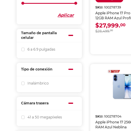
SKU:
100278739
Apple iPhone 17 Pr
Aplicar
12GB RAM Azul Pro
$27,999.
00
$28,499.
00
Tamaño de pantalla
celular
6 a 6.9 pulgadas
Tipo de conexión
Inalámbrico
Cámara trasera
SKU:
100278704
41 a 50 megapíxeles
Apple iPhone 17 25
RAM Azul Neblina