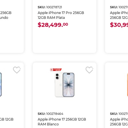
SKU:
100278721
SKU:
10027
o 256GB
Apple iPhone 17 Pro 256GB
Apple iPh
fundo
12GB RAM Plata
256GB 12G
Profundo
$28,499.
$30,9
00
SKU:
100278464
SKU:
1002
6GB 12GB
Apple iPhone 17 256GB 12GB
Apple iPh
RAM Blanco
256GB 12G