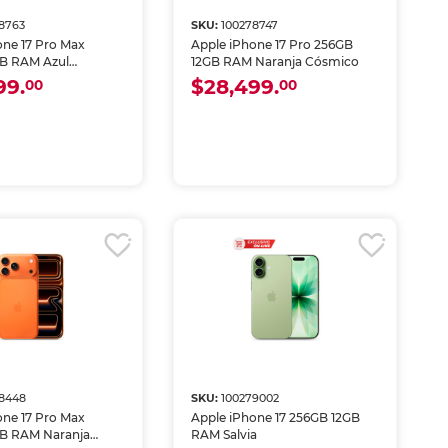
8763
SKU:
100278747
one 17 Pro Max
Apple iPhone 17 Pro 256GB
B RAM Azul
12GB RAM Naranja Cósmico
99.
$28,499.
00
00
78448
SKU:
100279002
one 17 Pro Max
Apple iPhone 17 256GB 12GB
B RAM Naranja
RAM Salvia