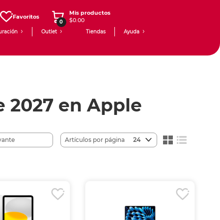
Mis productos
Favoritos
$0.00
0
uración
Outlet
Tiendas
Ayuda
e 2027 en Apple
Artículos por página
24