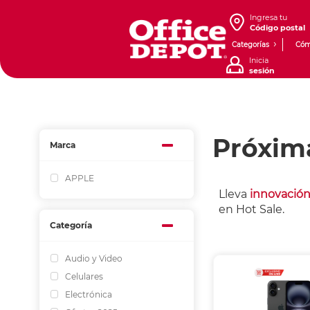
Ingresa tu
Código postal
Categorías
Cóm
Inicia
sesión
Próxim
Marca
APPLE
Lleva
innovación
en Hot Sale.
Categoría
Audio y Video
Celulares
Electrónica