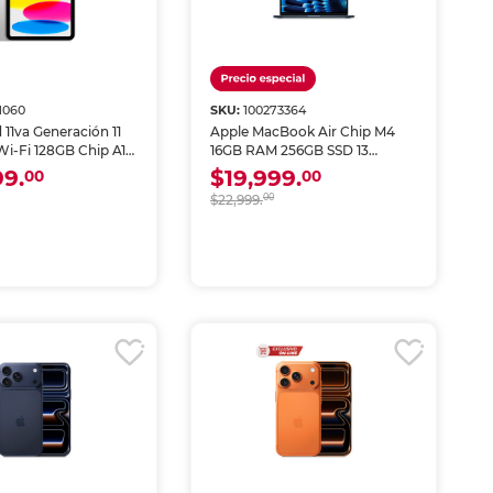
1060
SKU:
100273364
 11va Generación 11
Apple MacBook Air Chip M4
Wi-Fi 128GB Chip A16
16GB RAM 256GB SSD 13
pulgadas Medianoche
99.
$19,999.
00
00
$22,999.
00