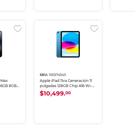
SKU:
100274543
o Max
Apple iPad 11va Generación 11
56GB 8GB
pulgadas 128GB Chip A16 Wi-Fi
Azul
$10,499.
00