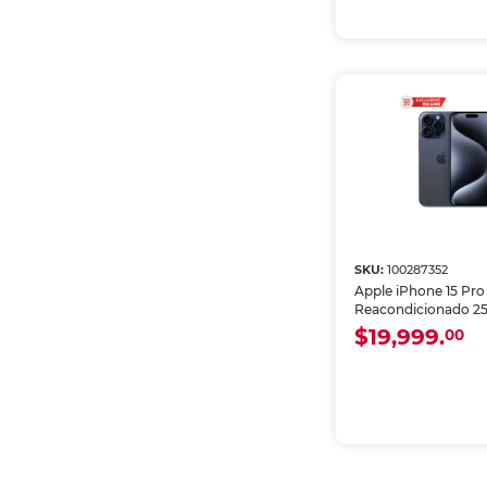
SKU:
100287352
Apple iPhone 15 Pr
Reacondicionado 2
RAM eSIM Azul
$19,999.
00