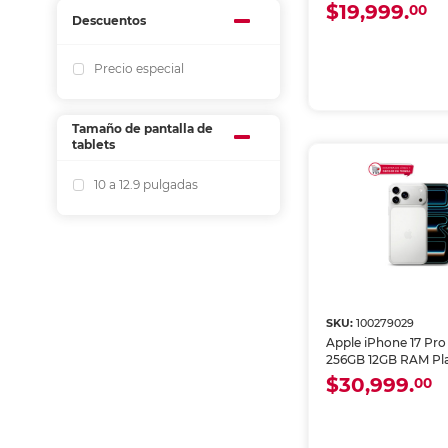
$19,999.
00
Descuentos
Precio especial
Tamaño de pantalla de
tablets
10 a 12.9 pulgadas
SKU:
100279029
Apple iPhone 17 Pr
256GB 12GB RAM Pl
$30,999.
00