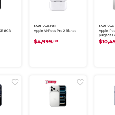
SKU:
100263481
SKU:
10027
8GB 8GB
Apple AirPods Pro 2 Blanco
Apple iPad
pulgadas 
Plata
$4,999.
$10,4
00