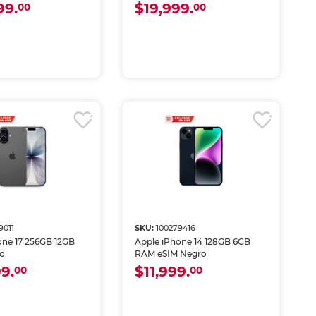
99.
$19,999.
00
00
9011
SKU:
100279416
one 17 256GB 12GB
Apple iPhone 14 128GB 6GB
o
RAM eSIM Negro
9.
$11,999.
00
00