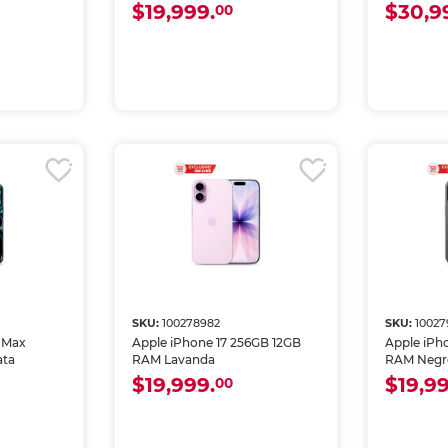
Cósmico
$19,999.
$30,9
00
SKU:
100278982
SKU:
10027
o Max
Apple iPhone 17 256GB 12GB
Apple iPh
ata
RAM Lavanda
RAM Negr
$19,999.
$19,99
00