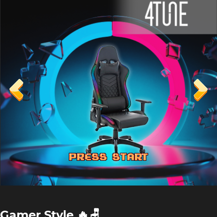
Gamer Style 🔥🪑