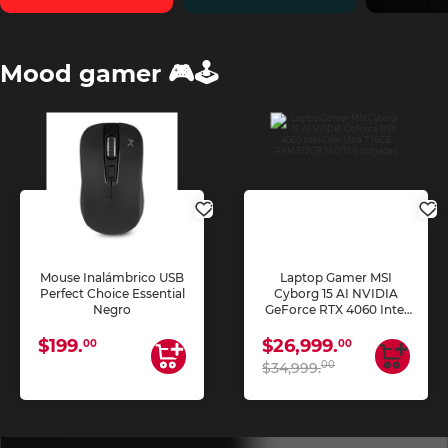
Mood gamer 🎮🕹️
Mouse Inalámbrico USB
Laptop Gamer MSI
Perfect Choice Essential
Cyborg 15 AI NVIDIA
Negro
GeForce RTX 4060 Intel
Core Ultra 7 16GB RAM
512GB SSD 15.6 pulgadas
$199.
$26,999.
00
00
00
$34,999.