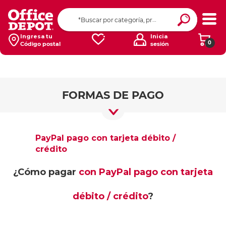
Ingresa tu
Inicia
0
Código postal
sesión
FORMAS DE PAGO
Promociones Bancarias
Tarjeta Débito
PayPal pago con tarjeta débito /
Tarjeta Crédito
crédito
PayPal
¿Cómo pagar
con PayPal pago con tarjeta
Pago contra entrega
Cheque
débito / crédito
?
Depósito o Transferencia
Pago en Tienda