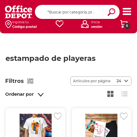
Ingresa tu
Inicia
0
Código postal
sesión
estampado de playeras
Filtros
Artículos por página
24
Ordenar por