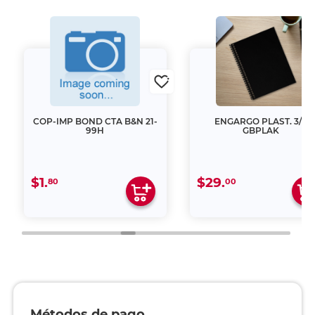
COP-IMP BOND CTA B&N 21-
ENGARGO PLAST. 3/8
99H
GBPLAK
$1.
$29.
80
00
Métodos de pago