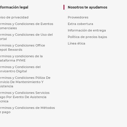
nformación legal
Nosotros te ayudamos
viso de privacidad
Proveedores
érminos y Condiciones de Eventos
Extra cobertura
omerciales
Información de entrega
érminos y Condiciones de Uso del
Política de precios bajos
ortal
Línea ética
érminos y Condiciones Office
epot Rewards
érminos y condiciones de la
lataforma PYME
érminos y Condiciones del
ervicentro Digital
érminos y Condiciones Póliza De
ervicio De Mantenimiento Y
sistencia
érminos y Condiciones Servicios
ago Por Evento De Asistencia
écnica
érminos y Condiciones de Métodos
e pago