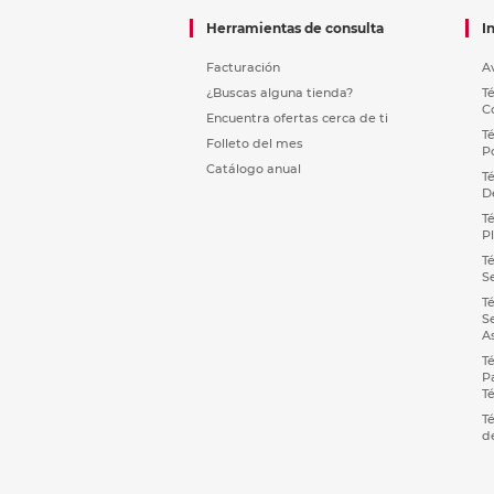
Herramientas de consulta
I
Facturación
A
¿Buscas alguna tienda?
T
C
Encuentra ofertas cerca de ti
T
Folleto del mes
P
Catálogo anual
T
D
T
P
T
S
T
S
A
T
P
T
T
d