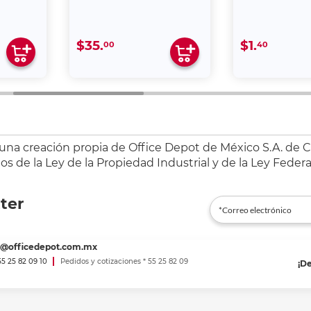
$35.
$1.
00
40
 una creación propia de Office Depot de México S.A. de C.
s de la Ley de la Propiedad Industrial y de la Ley Federa
ter
es@officedepot.com.mx
 55 25 82 09 10
Pedidos y cotizaciones * 55 25 82 09
¡D