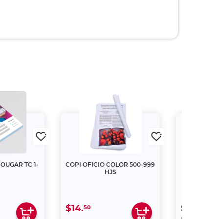
OUGAR TC 1-
COPI OFICIO COLOR 500-999
ENCUADE
HJS
NG2
$14.
$71.
50
20
00