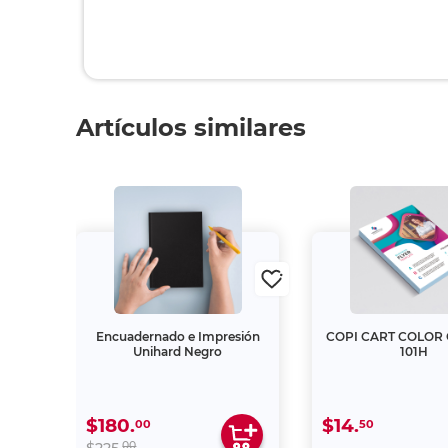
Artículos similares
CIO
Encuadernado e Impresión
COPI CART COLOR
Unihard Negro
101H
$180.
$14.
00
50
00