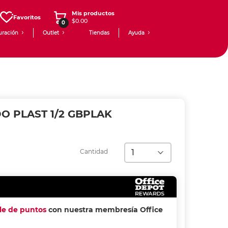
Mis productos
Favoritos
$0.00
0
uración
Outlet
Tiendas
Ayuda
 PLAST 1/2 GBPLAK
Cantidad
ple de puntos
con nuestra membresía Office