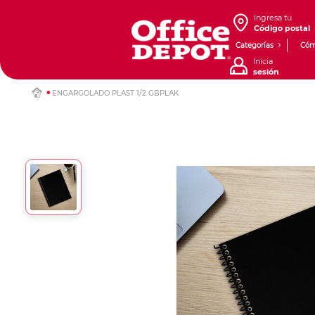
Ingresa tu
Código postal
Categorías
Cóm
Inicia
sesión
ENGARGOLADO PLAST 1/2 GBPLAK