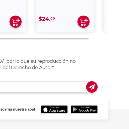
$24.
$24.
00
00
V., por lo que su reproducción no
l del Derecho de Autor".
escarga nuestra app!