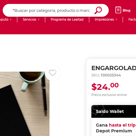
Blog
puto
Servicios
Programa de Lealtad
Impresiones
Fact
Computadoras de Escritorio
Creación de contenido digital
Ingresar Codigo Postal
Laptops
giit!
Tablets
Blog
ENGARGOLADO
Monitores
Venta corporativa
SKU:
100025344
00
$24.
PyME
Precio exclusivo online
Saldo Wallet
Gana
hasta el tri
Depot Premium