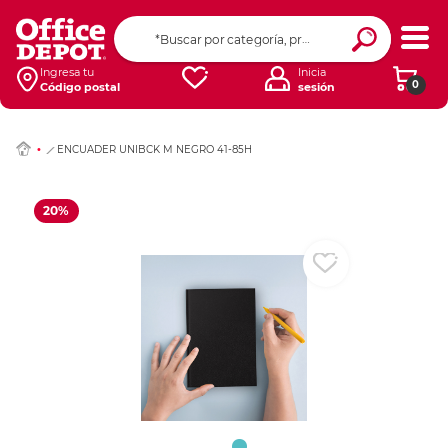
Ingresar Codigo Pos
Ingresa tu
Inicia
0
Código postal
sesión
ENCUADER UNIBCK M NEGRO 41-85H
20%