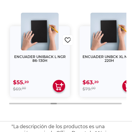
ENCUADER UNIBACK L NGR
ENCUADER UNBCK XL NG13
86-130H
220H
$55.
$63.
20
20
00
00
$69.
$79.
"La descripción de los productos es una