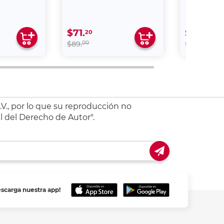
$71.
$207.
20
20
00
00
$89.
$259.
V., por lo que su reproducción no
l del Derecho de Autor".
escarga nuestra app!