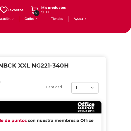
Mis productos
Favoritos
$0.00
0
uración
Outlet
Tiendas
Ayuda
BCK XXL NG221-340H
0
Cantidad
ple de puntos
con nuestra membresía Office