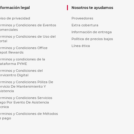
nformación legal
Nosotros te ayudamos
viso de privacidad
Proveedores
érminos y Condiciones de Eventos
Extra cobertura
omerciales
Información de entrega
érminos y Condiciones de Uso del
Política de precios bajos
ortal
Línea ética
érminos y Condiciones Office
epot Rewards
érminos y condiciones de la
lataforma PYME
érminos y Condiciones del
ervicentro Digital
érminos y Condiciones Póliza De
ervicio De Mantenimiento Y
sistencia
érminos y Condiciones Servicios
ago Por Evento De Asistencia
écnica
érminos y Condiciones de Métodos
e pago