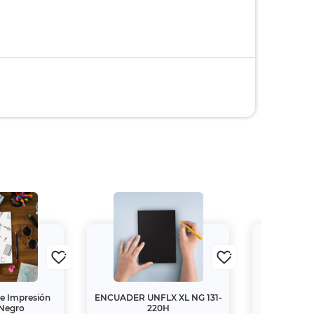
e Impresión
ENCUADER UNFLX XL NG 131-
ENCUADER
 Negro
220H
22