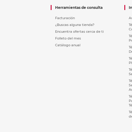
Herramientas de consulta
I
Facturación
A
¿Buscas alguna tienda?
T
C
Encuentra ofertas cerca de ti
T
Folleto del mes
P
Catálogo anual
T
D
T
P
T
S
T
S
A
T
P
T
T
d