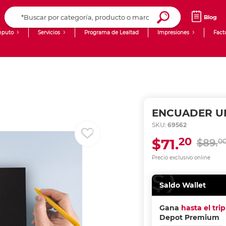
Blog
puto
Servicios
Programa de Lealtad
Impresiones
Fact
Computadoras de Escritorio
Creación de contenido digital
Ingresar Codigo Postal
Laptops
giit!
Tablets
Blog
ENCUADER UN
Monitores
Venta corporativa
SKU:
69562
20
$71.
$89.
0
PyME
Precio exclusivo online
Saldo Wallet
Gana
hasta el tri
Depot Premium