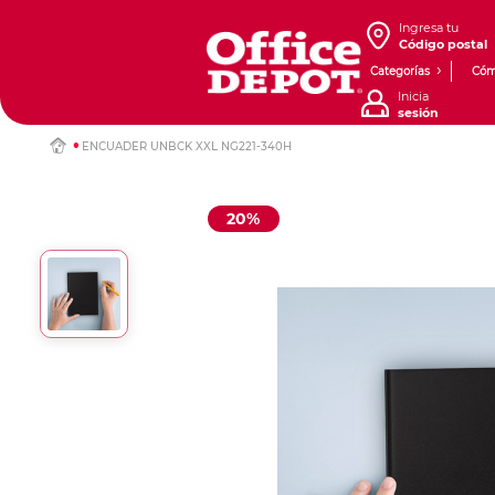
Ingresa tu
Código postal
Categorías
Cóm
Inicia
sesión
ENCUADER UNBCK XXL NG221-340H
20%