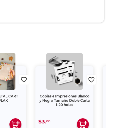
TAL CART
Copias e Impresiones Blanco
ENGARGO
PLAK
y Negro Tamaño Doble Carta
G
1-20 hojas
$3.
$29.
80
00