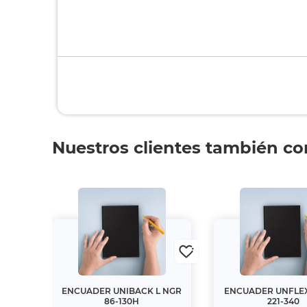
Nuestros clientes también c
G131-
ENCUADER UNIBACK L NGR
ENCUADER UNFLEX
86-130H
221-340