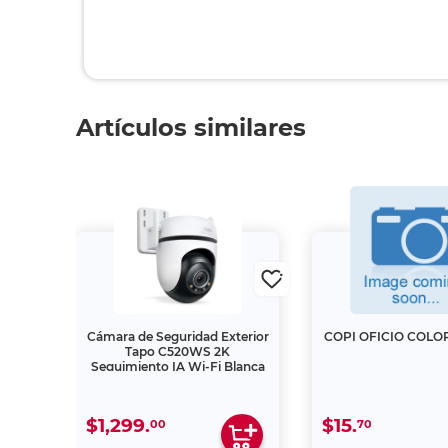
Artículos similares
B&N
Cámara de Seguridad Exterior
COPI OFICIO COLOR
Tapo C520WS 2K
Seguimiento IA Wi-Fi Blanca
$1,299.
$15.
00
70