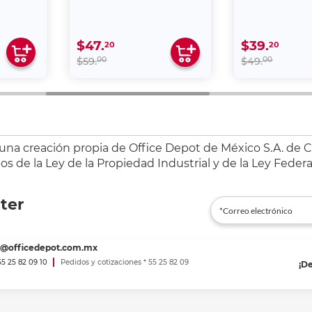
$47.
$39.
20
20
00
00
$59.
$49.
 una creación propia de Office Depot de México S.A. de C.
s de la Ley de la Propiedad Industrial y de la Ley Federa
ter
es@officedepot.com.mx
 55 25 82 09 10
Pedidos y cotizaciones * 55 25 82 09
¡D