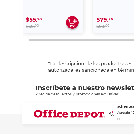
$55.
$79.
20
20
00
00
$69.
$99.
"La descripción de los productos es
autorizada, es sancionada en término
Inscríbete a nuestro newslet
Y recibe descuentos y promociones exclusivas.
sclient
Asesoría *
00