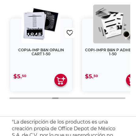
COPIA-IMP B&N OPALIN
COPI-IMPR B&N P ADHESI
CART 1-50
1-50
$5.
$5.
50
50
"La descripción de los productos es una
creación propia de Office Depot de México
S.A. de C.V., por lo que su reproducción no