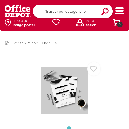
Ingresar Codigo Pos
Ingresa tu
Inicia
0
Código postal
sesión
COPIA-IMPR ACET B&N 1-99