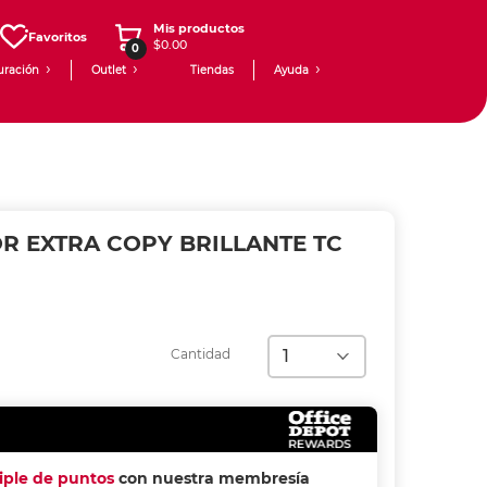
Mis productos
Favoritos
$0.00
0
uración
Outlet
Tiendas
Ayuda
R EXTRA COPY BRILLANTE TC
Cantidad
riple de puntos
con nuestra membresía