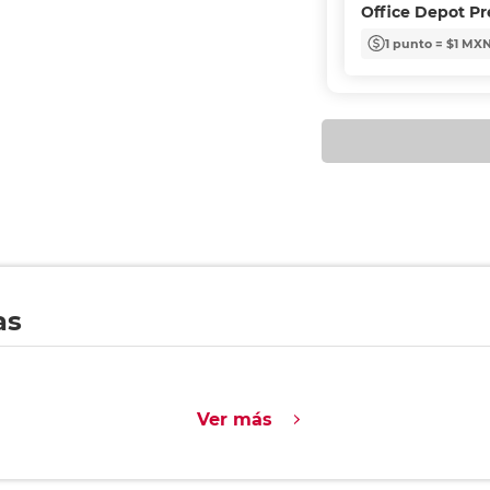
Office Depot P
1 punto = $1 MX
as
Ver más