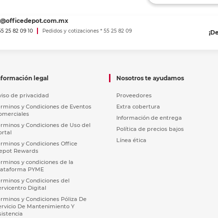
es@officedepot.com.mx
 55 25 82 09 10
Pedidos y cotizaciones * 55 25 82 09
¡D
nformación legal
Nosotros te ayudamos
viso de privacidad
Proveedores
érminos y Condiciones de Eventos
Extra cobertura
omerciales
Información de entrega
érminos y Condiciones de Uso del
Política de precios bajos
ortal
Línea ética
érminos y Condiciones Office
epot Rewards
érminos y condiciones de la
lataforma PYME
érminos y Condiciones del
ervicentro Digital
érminos y Condiciones Póliza De
ervicio De Mantenimiento Y
sistencia