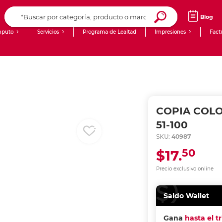
Blog
puto
Servicios
Programa de Lealtad
Impresiones
Fact
Computadoras de Escritorio
Creación de contenido digital
Ingresar Codigo Postal
Laptops
giit!
Tablets
Blog
COPIA COLO
Monitores
Venta corporativa
51-100
SKU:
40987
PyME
50
$17.
Precio exclusivo online
Saldo Wallet
Gana
hasta el t