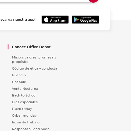
escarga nuestra app!
Conoce Office Depot
Misión, valores, promesa y
propósito
Código de ética y conducta
Buen fin
Hot Sale
Venta Nocturna
Back to School
Días especiales
Black friday
Cyber monday
Bolsa de trabajo
Responsabilidad Social