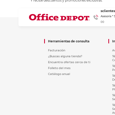
Y recibe descuentos y promociones exclusivas.
sclient
Asesoría *
00
Herramientas de consulta
I
Facturación
A
¿Buscas alguna tienda?
T
C
Encuentra ofertas cerca de ti
T
Folleto del mes
P
Catálogo anual
T
D
T
P
T
S
T
S
A