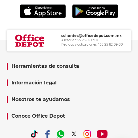
sclientes@officedepot.com.mx
Asesoría * 55 25 82 09 10
Pedidos y cotizaciones * 55 25 82 09 00
Herramientas de consulta
Información legal
Nosotros te ayudamos
Conoce Office Depot