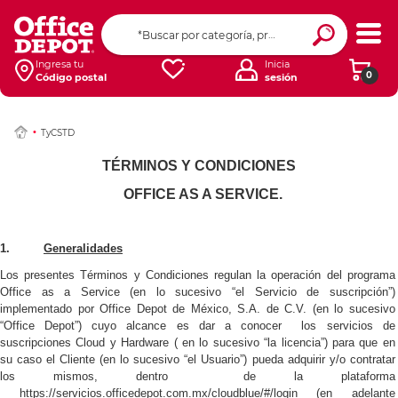
Ingresa tu
Inicia
0
Código postal
sesión
TyCSTD
TÉRMINOS Y CONDICIONES
OFFICE AS A SERVICE.
1.
Generalidades
Los presentes Términos y Condiciones regulan la operación del programa
Office as a Service (en lo sucesivo “el Servicio de suscripción”)
implementado por Office Depot de México, S.A. de C.V. (en lo sucesivo
“Office Depot”) cuyo alcance es dar a conocer
los servicios de
suscripciones Cloud y Hardware ( en lo sucesivo “la licencia”) para que en
su caso el Cliente (en lo sucesivo “el Usuario”) pueda adquirir y/o contratar
los mismos, dentro
de la plataforma
https://servicios.officedepot.com.mx/cloudblue/#/login
(en adelante