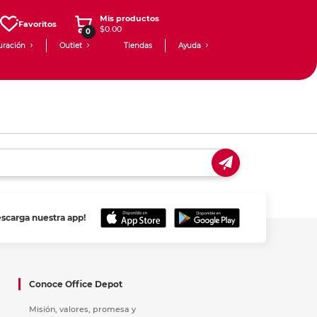
Mis productos
Favoritos
$0.00
0
uración
Outlet
Tiendas
Ayuda
escarga nuestra app!
Conoce Office Depot
Misión, valores, promesa y