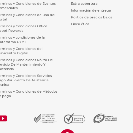
érminos y Condiciones de Eventos
Extra cobertura
omerciales
Información de entrega
érminos y Condiciones de Uso del
Política de precios bajos
ortal
Línea ética
érminos y Condiciones Office
epot Rewards
érminos y condiciones de la
lataforma PYME
érminos y Condiciones del
ervicentro Digital
érminos y Condiciones Póliza De
ervicio De Mantenimiento Y
sistencia
érminos y Condiciones Servicios
ago Por Evento De Asistencia
écnica
érminos y Condiciones de Métodos
e pago