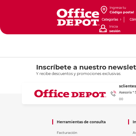
Ingresa tu
Código postal
Categorías
Cóm
Inicia
sesión
Inscríbete a nuestro newslet
Y recibe descuentos y promociones exclusivas.
sclient
Asesoría *
00
Herramientas de consulta
I
Facturación
A