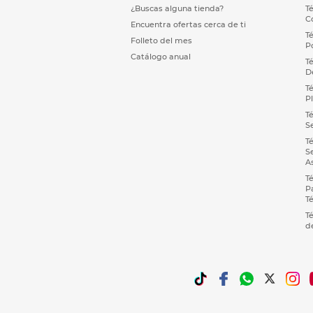
¿Buscas alguna tienda?
T
C
Encuentra ofertas cerca de ti
T
Folleto del mes
P
Catálogo anual
T
D
T
P
T
S
T
S
A
T
P
T
T
d