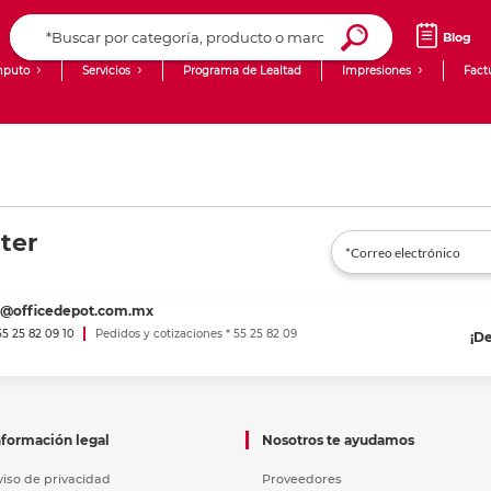
Blog
puto
Servicios
Programa de Lealtad
Impresiones
Fact
Computadoras de Escritorio
Creación de contenido digital
Laptops
giit!
Tablets
Blog
ter
Monitores
Venta corporativa
PyME
es@officedepot.com.mx
 55 25 82 09 10
Pedidos y cotizaciones * 55 25 82 09
¡D
nformación legal
Nosotros te ayudamos
viso de privacidad
Proveedores