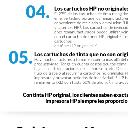
04.
Los cartuchos HP no originales
El 27% de los cartuchos de tinta recogidos
en el vertedero porque los remanufacturer
conveniente de reciclado y devolución "HP
6
y Laser Jet HP
. Los cartuchos de inyecci
óner remanufacturados puede utilizar vein
12
con el cartucho de tóner HP original
. L
cartuchos
12
de tóner HP originales
.
05.
Los cartuchos de tinta que no son orig
Hay muchos factores a tomar en cuenta más allá del co
productividad. Tenga en cuenta costos ocultos como l
baja calidad, reparaciones de la impresora, etc. De a
flujo de trabajo al recurrir a cartuchos no originales
10
impresora y provocar periodos de inactividad
. HP h
8
rendimiento (XL) con hasta 50% de ahorro
, multi-p
Con tinta HP original, los clientes saben exac
impresora HP siempre les proporcion