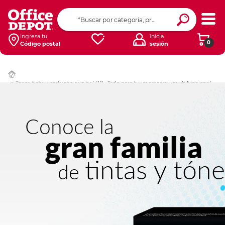
Ingresa tu
Inicia
0
Código postal
sesión
Toner, tinta y cartucho original HP.- Todo para tu impresora y multifuncional.
Imprime
Conoce la
gran familia
tintas y tóne
de