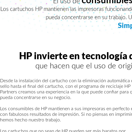
El uso de
Los cartuchos HP mantienen las impresoras funcionando
pueda concentrarse en su trabajo. Us
Sim
HP invierte en tecnología
que hacen que el uso de orig
Desde la instalación del cartucho con la eliminación automática 
sello hasta el final del cartucho, con el programa de reciclaje HP
Partners creamos una experiencia en la que puede confiar para 
pueda concentrarse en su negocio.
Los consumibles de HP mantienen a sus impresoras en perfecto 
con fabulosos resultados de impresión. Si no piensas en imprimir
hemos hecho nuestro trabajo.
Los cartuchos que no sean de HP pueden ser más baratos por