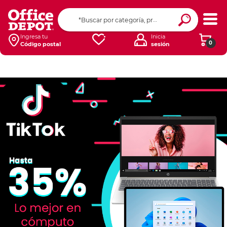
Ingresa tu
Inicia
0
Código postal
sesión