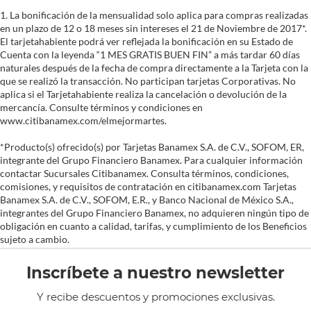
1. La bonificación de la mensualidad solo aplica para compras realizadas
en un plazo de 12 o 18 meses sin intereses el 21 de Noviembre de 2017*.
El tarjetahabiente podrá ver reflejada la bonificación en su Estado de
Cuenta con la leyenda “1 MES GRATIS BUEN FIN” a más tardar 60 días
naturales después de la fecha de compra directamente a la Tarjeta con la
que se realizó la transacción. No participan tarjetas Corporativas. No
aplica si el Tarjetahabiente realiza la cancelación o devolución de la
mercancía. Consulte términos y condiciones en
www.citibanamex.com/elmejormartes.
*Producto(s) ofrecido(s) por Tarjetas Banamex S.A. de C.V., SOFOM, ER,
integrante del Grupo Financiero Banamex. Para cualquier información
contactar Sucursales Citibanamex. Consulta términos, condiciones,
comisiones, y requisitos de contratación en citibanamex.com Tarjetas
Banamex S.A. de C.V., SOFOM, E.R., y Banco Nacional de México S.A.,
integrantes del Grupo Financiero Banamex, no adquieren ningún tipo de
obligación en cuanto a calidad, tarifas, y cumplimiento de los Beneficios
sujeto a cambio.
Inscríbete a nuestro newsletter
Y recibe descuentos y promociones exclusivas.