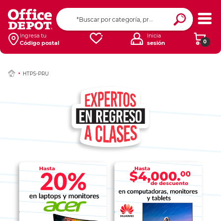
Ingresa tu
Inicia
0
Código postal
sesión
HTPS-PRU