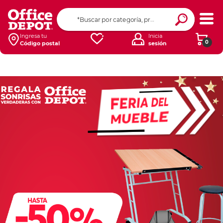
Ingresa tu
Inicia
0
Código postal
sesión