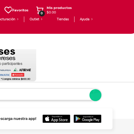
Mis productos
Favoritos
$0.00
0
acturación
Outlet
Tiendas
Ayuda
escarga nuestra app!