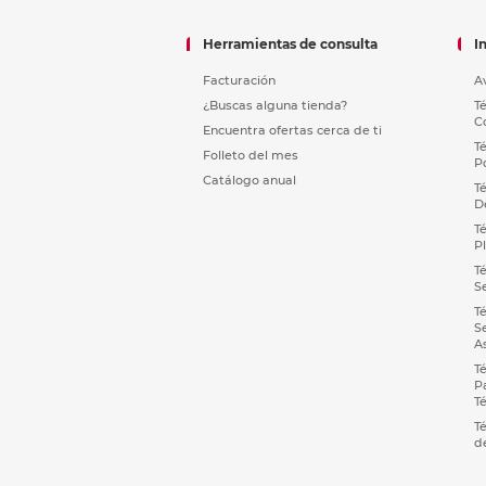
Herramientas de consulta
I
Facturación
A
¿Buscas alguna tienda?
T
C
Encuentra ofertas cerca de ti
T
Folleto del mes
P
Catálogo anual
T
D
T
P
T
S
T
S
A
T
P
T
T
d