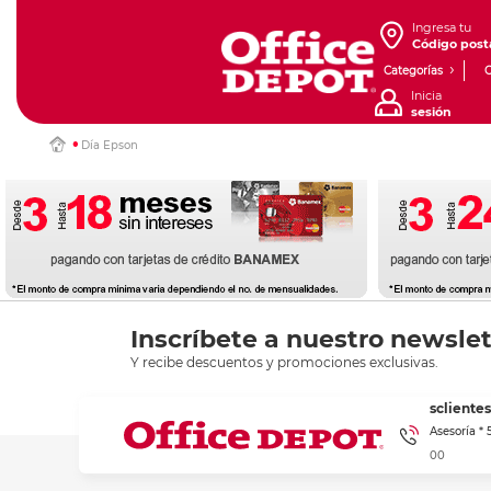
Ingresa tu
Código post
Categorías
Inicia
sesión
Día Epson
Inscríbete a nuestro newslet
Y recibe descuentos y promociones exclusivas.
sclient
Asesoría *
00