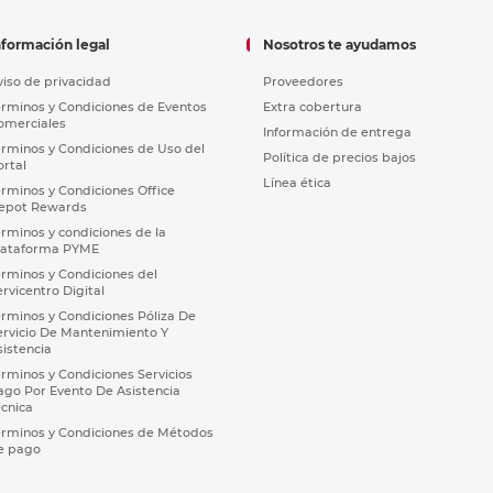
nformación legal
Nosotros te ayudamos
viso de privacidad
Proveedores
érminos y Condiciones de Eventos
Extra cobertura
omerciales
Información de entrega
érminos y Condiciones de Uso del
Política de precios bajos
ortal
Línea ética
érminos y Condiciones Office
epot Rewards
érminos y condiciones de la
lataforma PYME
érminos y Condiciones del
ervicentro Digital
érminos y Condiciones Póliza De
ervicio De Mantenimiento Y
sistencia
érminos y Condiciones Servicios
ago Por Evento De Asistencia
écnica
érminos y Condiciones de Métodos
e pago