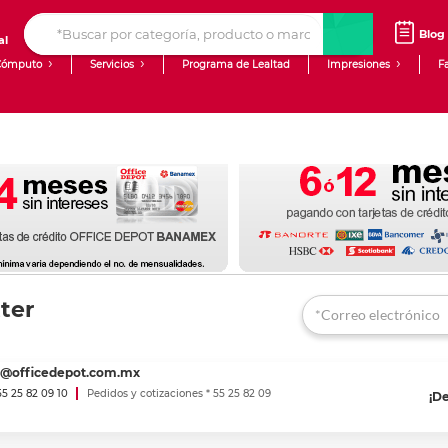
Blog
al
Cómputo
Servicios
Programa de Lealtad
Impresiones
F
Computadoras de Escritorio
Creación de contenido digital
Laptops
giit!
Tablets
Blog
Monitores
Venta corporativa
PyME
ter
es@officedepot.com.mx
 55 25 82 09 10
Pedidos y cotizaciones * 55 25 82 09
¡D