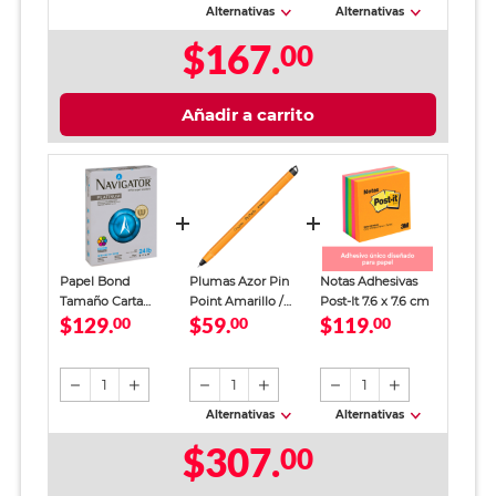
Alternativas
Alternativas
$167.
00
Añadir a carrito
Papel Bond
Plumas Azor Pin
Notas Adhesivas
Tamaño Carta
Point Amarillo /
Post-It 7.6 x 7.6 cm
$129.
$59.
$119.
Navigator
00
Punto fino / Tinta
00
00
Platinum Blanco
azul / 12 piezas
500 hojas
1
1
1
Alternativas
Alternativas
$307.
00