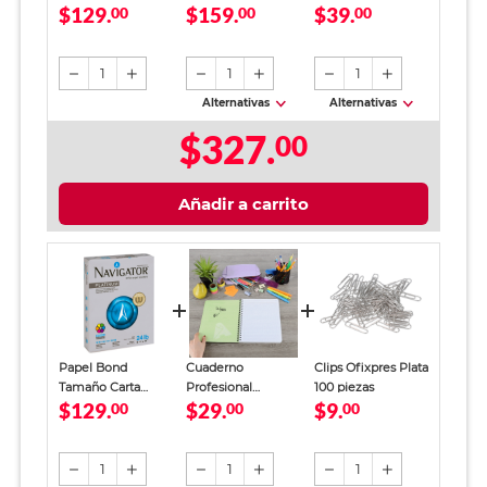
$129.
$159.
$39.
Navigator
00
Platinum Blanco
00
Office Depot
00
Platinum Blanco
105 gr 500 hojas
Verde
500 hojas
1
1
1
Alternativas
Alternativas
$327.
00
Añadir a carrito
Papel Bond
Cuaderno
Clips Ofixpres Plata
Tamaño Carta
Profesional
100 piezas
$129.
$29.
$9.
Navigator
00
SkyBook Go Plus
00
00
Platinum Blanco
Cuadro Chico 100
500 hojas
hojas
1
1
1