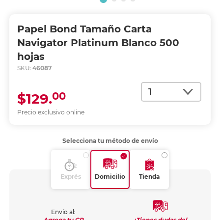
Papel Bond Tamaño Carta
Navigator Platinum Blanco 500
hojas
SKU:
46087
Cantidad
00
$129.
Precio exclusivo online
Selecciona tu método de envío
Exprés
Domicilio
Tienda
Envío al:
¿Tienes dudas del
Agrega tu CP